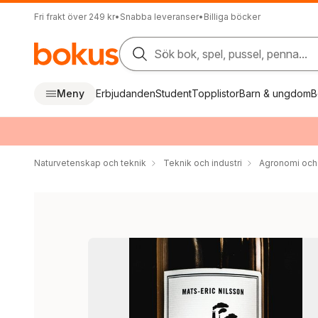
Fri frakt över 249 kr
•
Snabba leveranser
•
Billiga böcker
Sök bok, spel, pussel, penna...
Meny
Erbjudanden
Student
Topplistor
Barn & ungdom
B
Naturvetenskap och teknik
Teknik och industri
Agronomi och 