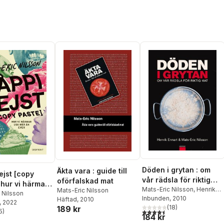
Döden i grytan : om
Äkta vara : guide till
vår rädsla för riktig
oförfalskad mat
 hur vi härmar
mat
Mats-Eric Nilsson
,
Henrik
Mats-Eric Nilsson
 än ever
 Nilsson
Ennart
Inbunden
, 2010
Häftad
, 2010
, 2022
(
18
)
189 kr
4,5
utav 5 stjärnor. Totalt ant
5
)
stjärnor. Totalt antal röster:
184 kr