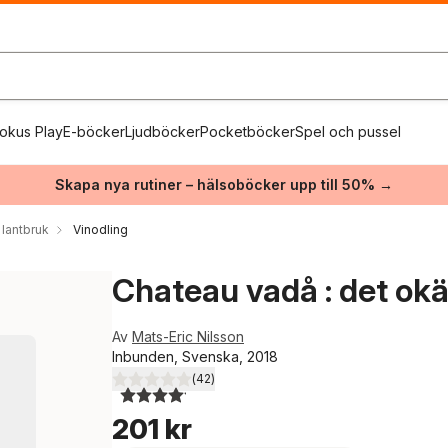
okus Play
E-böcker
Ljudböcker
Pocketböcker
Spel och pussel
Skapa nya rutiner – hälsoböcker upp till 50% →
lantbruk
Vinodling
Chateau vadå : det okä
Av
Mats-Eric Nilsson
Inbunden, Svenska, 2018
(
42
)
4,1
utav 5 stjärnor. Totalt antal röster:
201 kr