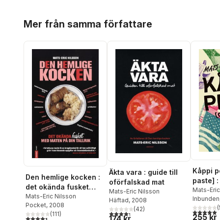
Hoppa över listan
Mer från samma författare
Kåppi pejst [copy
Äkta vara : guide till
Den hemlige kocken :
paste] :
oförfalskad mat
det okända fusket
USA mer
Mats-Eric
Mats-Eric Nilsson
med maten på din
Mats-Eric Nilsson
Inbunden
Häftad
, 2008
Pocket
, 2008
tallrik
(
(
42
)
5,0
utav 5 
4,3
utav 5 stjärnor. Totalt antal röster:
(
111
)
255 kr
174 kr
4,4
utav 5 stjärnor. Totalt antal röster: