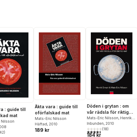
Döden i grytan : om
Äkta vara : guide till
a : guide till
vår rädsla för riktig
oförfalskad mat
skad mat
mat
Mats-Eric Nilsson
,
Henrik
Mats-Eric Nilsson
 Nilsson
Ennart
Inbunden
, 2010
Häftad
, 2010
2008
(
18
)
189 kr
4,5
utav 5 stjärnor. Totalt ant
42
)
184 kr
stjärnor. Totalt antal röster: