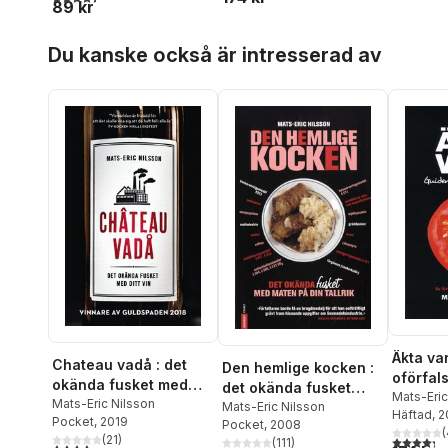
89 kr
Hoppa över listan
Du kanske också är intresserad av
Äkta var
Chateau vadå : det
Den hemlige kocken :
oförfal
okända fusket med
det okända fusket
Mats-Eric
ditt vin
Mats-Eric Nilsson
med maten på din
Mats-Eric Nilsson
Häftad
, 
Pocket
, 2019
Pocket
, 2008
tallrik
(
(
21
)
4,3
utav 5 
(
111
)
4,3
utav 5 stjärnor. Totalt antal röster: