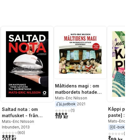
Måltidens magi : om
matbordets hotade
gemenskap
Mats-Eric Nilsson
Ljudbok
2021
Kåppi pejst [
Saltad nota : om
(
1
)
4,0
utav 5 stjärnor. Totalt antal röster:
paste] : hur v
matfusket - från
119 kr
USA mer än e
Mats-Eric Nilsso
gatukök till
Mats-Eric Nilsson
E-bok
2022
Inbunden
, 2013
gourmetkrog
al röster:
(
60
)
(
1
)
4,3
utav 5 stjärnor. Totalt antal röster:
1,0
utav 5 stjärnor.
201 kr
149 kr