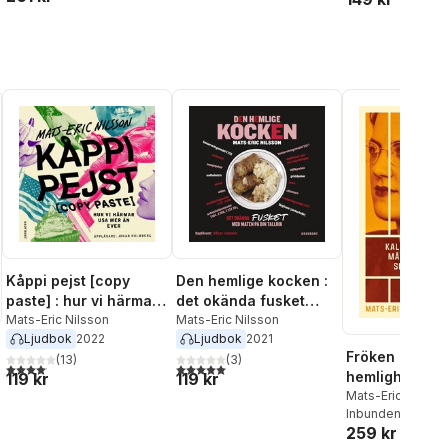
Kåppi pejst [copy
Den hemlige kocken :
paste] : hur vi härmar
det okända fusket
USA mer än ever
Mats-Eric Nilsson
med maten på din
Mats-Eric Nilsson
Ljudbok
2022
Ljudbok
2021
tallrik
Fröken Ceder
(
13
)
(
3
)
4,1
utav 5 stjärnor. Totalt antal röster:
5,0
utav 5 stjärnor. Totalt antal röster:
hemlighet : Ka
119 kr
119 kr
krigets märkli
Mats-Eric Nilsso
Inbunden
, 2025
spiongåta
al röster:
259 kr