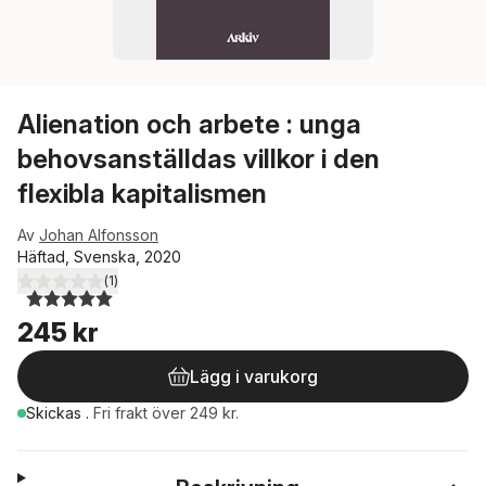
Alienation och arbete : unga
behovsanställdas villkor i den
flexibla kapitalismen
Av
Johan Alfonsson
Häftad, Svenska, 2020
(
1
)
5,0
utav 5 stjärnor. Totalt antal röster:
245 kr
Lägg i varukorg
Skickas
.
Fri frakt över 249 kr.