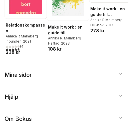
Make it work : en
guide till
fungerande
Annika R Malmberg
Relationskompasse
CD-bok
, 2017
relationer
Make it work : en
278 kr
n
guide till
Annika R Malmberg
fungerande
Annika R. Malmberg
Inbunden
, 2021
Häftad
, 2023
relationer
(
4
)
108 kr
4,8
utav 5 stjärnor. Totalt antal röster:
238 kr
Mina sidor
Hjälp
Om Bokus