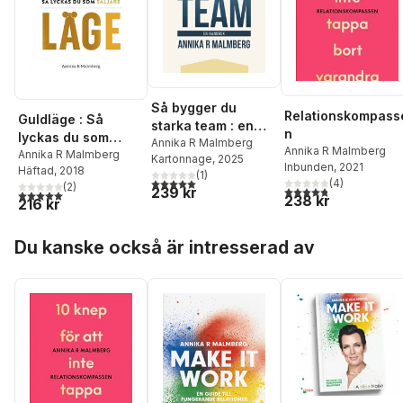
Så bygger du
Relationskompass
Guldläge : Så
starka team : en
n
lyckas du som
handbok
Annika R Malmberg
Annika R Malmberg
säljare
Annika R Malmberg
Kartonnage
, 2025
Inbunden
, 2021
Häftad
, 2018
(
1
)
5,0
utav 5 stjärnor. Totalt antal röster:
(
4
)
(
2
)
239 kr
4,8
utav 5 stjärnor. Tota
5,0
utav 5 stjärnor. Totalt antal röster:
238 kr
216 kr
Hoppa över listan
Du kanske också är intresserad av