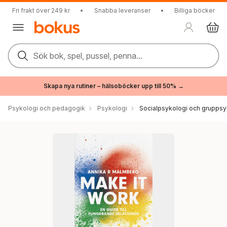
Fri frakt över 249 kr
•
Snabba leveranser
•
Billiga böcker
Sök bok, spel, pussel, penna...
Skapa nya rutiner – hälsoböcker upp till 50% →
Psykologi och pedagogik
Psykologi
Socialpsykologi och gruppsy