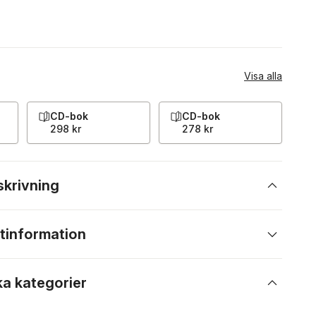
Visa alla
CD-bok
CD-bok
298 kr
278 kr
skrivning
tinformation
ka kategorier