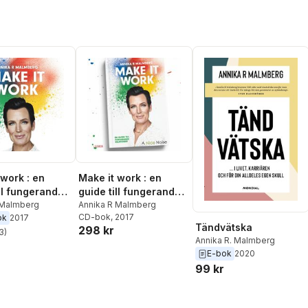
 work : en
Make it work : en
ill fungerande
guide till fungerande
er
 Malmberg
relationer
Annika R Malmberg
CD-bok
, 2017
ok
2017
Tändvätska
298 kr
3
)
stjärnor. Totalt antal röster:
Annika R. Malmberg
E-bok
2020
99 kr