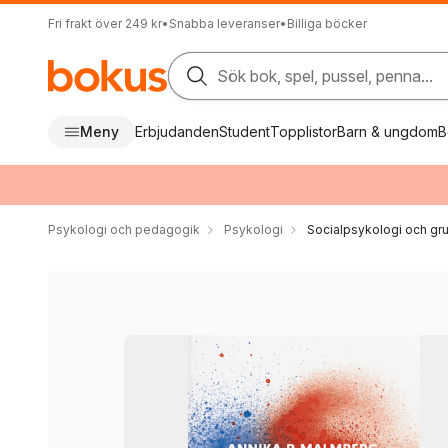
Fri frakt över 249 kr
•
Snabba leveranser
•
Billiga böcker
Sök bok, spel, pussel, penna...
Meny
Erbjudanden
Student
Topplistor
Barn & ungdom
B
Psykologi och pedagogik
Psykologi
Socialpsykologi och gr