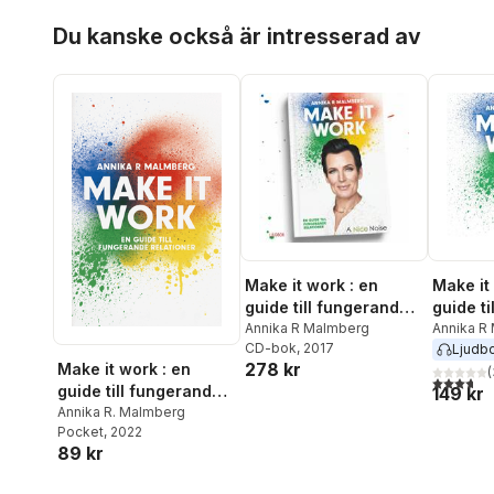
Hoppa över listan
Du kanske också är intresserad av
Make it work : en
Make it
guide till fungerande
guide t
relationer
Annika R Malmberg
relation
Annika R
CD-bok
, 2017
Ljudb
278 kr
Make it work : en
(
3,7
utav 5 
guide till fungerande
149 kr
relationer
Annika R. Malmberg
Pocket
, 2022
89 kr