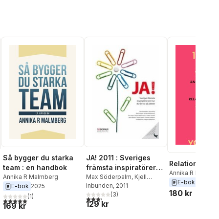
JA! 2011 : Sveriges
Så bygger du starka
Relationskom
främsta inspiratörer
team : en handbok
Annika R Malmbe
och Bruce King om hur
Max Söderpalm
,
Kjell
Annika R Malmberg
E-bok
2021
Enhager
Inbunden
,
Bruce King
, 2011
,
Annika
E-bok
2025
du får kul på jobbet
180 kr
R. Malmberg
(
3
)
,
Thomas
(
1
)
3,3
utav 5 stjärnor. Totalt antal röster:
5,0
utav 5 stjärnor. Totalt antal röster:
al röster:
129 kr
Lundqvist
,
Karin Klerfelt
,
169 kr
Therese Albrechtson
,