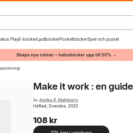
okus Play
E-böcker
Ljudböcker
Pocketböcker
Spel och pussel
Skapa nya rutiner – hälsoböcker upp till 50% →
uppsykologi
Make it work : en guide
Av
Annika R. Malmberg
Häftad, Svenska, 2023
108 kr
Lägg i varukorg