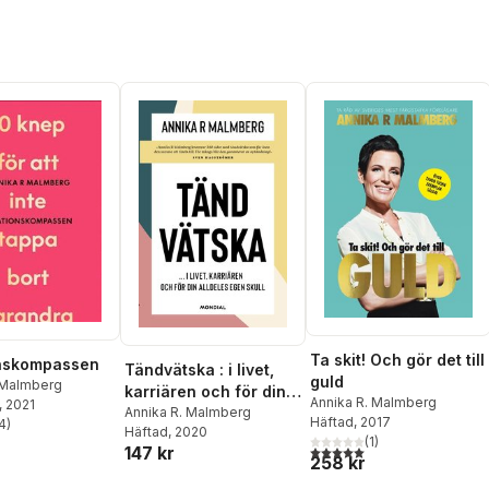
Ta skit! Och gör det till
onskompassen
Tändvätska : i livet,
guld
 Malmberg
karriären och för din
Annika R. Malmberg
, 2021
alldeles egen skull
Annika R. Malmberg
Häftad
, 2017
4
)
Häftad
, 2020
stjärnor. Totalt antal röster:
(
1
)
5,0
utav 5 stjärnor. Totalt ant
147 kr
258 kr