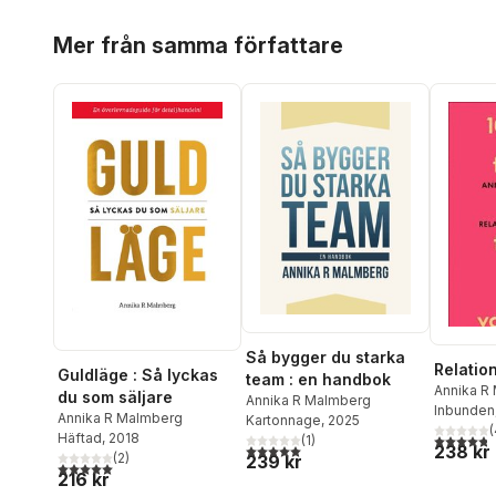
Hoppa över listan
Mer från samma författare
Så bygger du starka
Relati
Guldläge : Så lyckas
team : en handbok
Annika R
du som säljare
Annika R Malmberg
Inbunden
Annika R Malmberg
Kartonnage
, 2025
(
Häftad
, 2018
4,8
utav 5 
(
1
)
5,0
utav 5 stjärnor. Totalt antal röster:
238 kr
(
2
)
239 kr
5,0
utav 5 stjärnor. Totalt antal röster:
216 kr