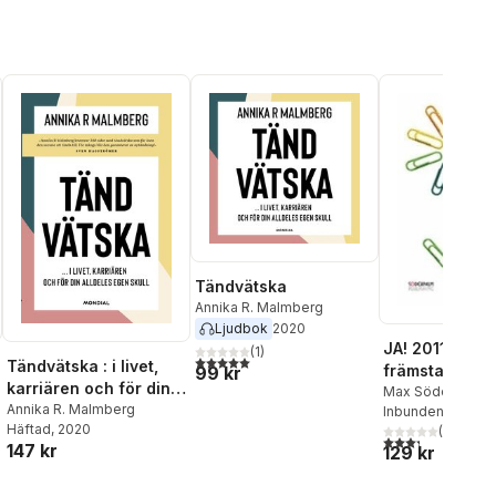
Joakim Sundell
,
Tomas
Lydahl
,
Ola Wallström
,
Per
Lange
,
Magnus Helgesson
Tändvätska
Annika R. Malmberg
Ljudbok
2020
JA! 2011 : Sve
(
1
)
5,0
utav 5 stjärnor. Totalt antal röster:
Tändvätska : i livet,
främsta inspir
99 kr
karriären och för din
och Bruce Kin
Max Söderpalm
,
alldeles egen skull
Annika R. Malmberg
Enhager
Inbunden
,
Bruce K
, 2011
du får kul på 
Häftad
, 2020
R. Malmberg
(
3
)
,
Th
3,3
utav 5 stjärnor
147 kr
129 kr
Lundqvist
,
Karin K
Therese Albrech
Joakim Sundell
,