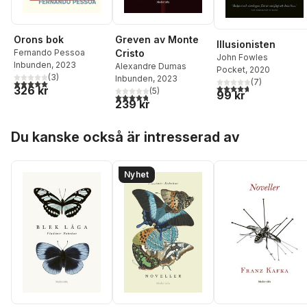
Orons bok
Greven av Monte
Illusionisten
Fernando Pessoa
Cristo
John Fowles
Inbunden
, 2023
Alexandre Dumas
Pocket
, 2020
(
3
)
Inbunden
, 2023
5,0
utav 5 stjärnor. Totalt antal röster:
(
7
)
4,7
utav 5 stjärnor. Tota
326 kr
(
5
)
99 kr
4,8
utav 5 stjärnor. Totalt antal röster:
239 kr
Hoppa över listan
Du kanske också är intresserad av
Nyhet