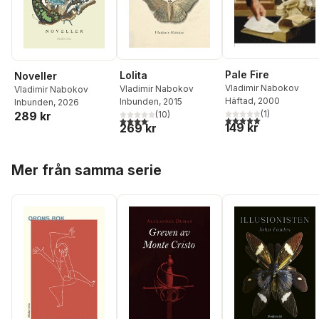
Pale Fire
Lolita
Noveller
Vladimir Nabokov
Vladimir Nabokov
Vladimir Nabokov
Häftad
, 2000
Inbunden
, 2015
Inbunden
, 2026
(
1
)
(
10
)
289 kr
5,0
utav 5 stjärnor. Tota
4,1
utav 5 stjärnor. Totalt antal röster:
149 kr
269 kr
Hoppa över listan
Mer från samma serie