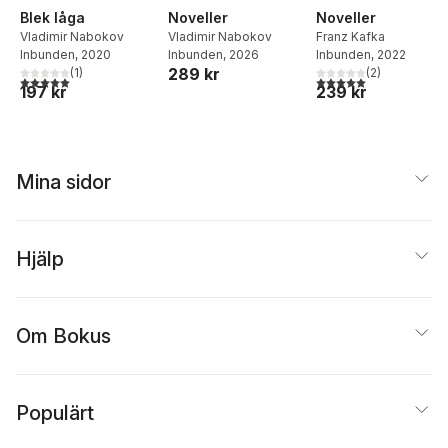
Blek låga
Noveller
Noveller
Vladimir Nabokov
Vladimir Nabokov
Franz Kafka
Inbunden
, 2020
Inbunden
, 2026
Inbunden
, 2022
289 kr
(
1
)
(
2
)
5,0
utav 5 stjärnor. Totalt antal röster:
5,0
utav 5 stjärnor. Tota
197 kr
239 kr
Mina sidor
Hjälp
Om Bokus
Populärt