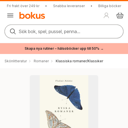
Fri frakt över 249 kr
•
Snabba leveranser
•
Billiga böcker
Sök bok, spel, pussel, penna...
Skapa nya rutiner – hälsoböcker upp till 50% →
Skönlitteratur
Romaner
Klassiska romaner/Klassiker