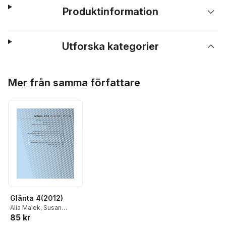
Produktinformation
Utforska kategorier
Hoppa över listan
Mer från samma författare
Glänta 4(2012)
Alia Malek
,
Susan
85 kr
Schuppli
,
Cecilia
Losberg
,
Irmelin