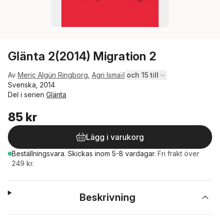
Glänta 2(2014) Migration 2
Av
Meriç Algün Ringborg
,
Agri Ismaïl
och 15 till
Svenska, 2014
Del i serien
Glänta
85 kr
Lägg i varukorg
Beställningsvara.
Skickas
inom 5-8 vardagar
.
Fri frakt över
249 kr.
Beskrivning