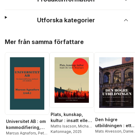
Utforska kategorier
Hoppa över listan
Mer från samma författare
Plats, kunskap,
Den högre
kultur : insatt eller
Universitet AB : om
utbildningen : ett
utsatt i Bergslagen
Maths Isacson
,
Michael
kommodifiering,
fält av marknad
Mats Alvesson
,
Daniel
Gustavsson
Kartonnage
, 2025
,
Paul
marknad och
Marcus Agnafors
,
Petra