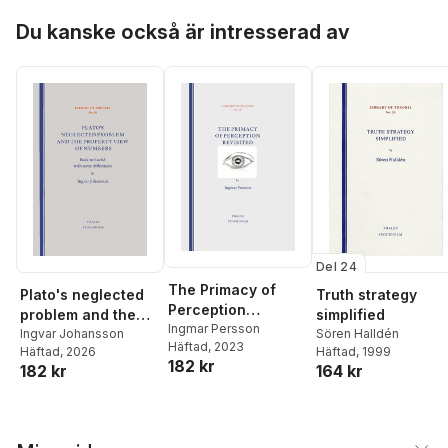
differences
Hoppa över listan
Du kanske också är intresserad av
Del 24
The Primacy of
Truth strategy
Plato's neglected
Perception
simplified
problem and the
Revisited
Ingmar Persson
Sören Halldén
property view of
Ingvar Johansson
Häftad
, 2023
Häftad
, 1999
Häftad
, 2026
numbers : back to
182 kr
164 kr
182 kr
Euclid with some
differences