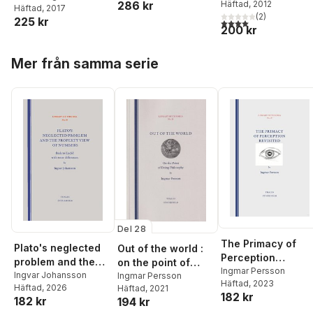
286 kr
Ankarloo
Häftad
, 2012
,
Ola Fransso
Agnidakis
,
Anders Bro
,
och politik
Angerwall
Häftad
, 2017
,
Dennis
akademi
Torbjörn Friberg
(
2
)
,
Therese Landolsi
,
Mats
225 kr
Beach
,
Douglas
4,0
utav 5 stjärnor. Tota
200 kr
Michael Gustavsson
,
Hyvönen
,
Elinor Hållén
,
Brommesson
,
Bengt Göransson
,
Ylv
Sharon Rider
,
Tomas
Margareta Carlén
,
Hoppa över listan
Hasselberg
,
Sharon
Ekenberg
Gissur Ó. Erlingsson
,
Mer från samma serie
Rider
,
Steven Sampso
Johan Hyrén
,
Johan
Karlsson Schaffer
,
Goran Puaca
,
Sharon
Rider
,
Alexandra
Waluszewski
,
Jörgen
Ödalen
Del 28
The Primacy of
Plato's neglected
Out of the world :
Perception
problem and the
on the point of
Revisited
Ingmar Persson
property view of
Ingvar Johansson
doing philosophy
Ingmar Persson
Häftad
, 2023
Häftad
, 2026
Häftad
, 2021
numbers : back to
182 kr
182 kr
194 kr
Euclid with some