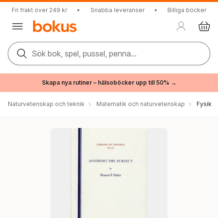
Fri frakt över 249 kr
•
Snabba leveranser
•
Billiga böcker
Sök bok, spel, pussel, penna...
Skapa nya rutiner – hälsoböcker upp till 50% →
Naturvetenskap och teknik
Matematik och naturvetenskap
Fysik