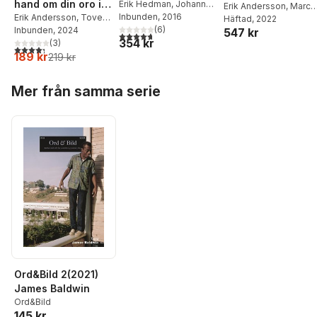
hand om din oro i
hälsoångest med
Erik Hedman
,
Johanna
undervisningsför
Erik Andersson
,
Marcu
Linde
Inbunden
,
Peter Leiler
, 2016
,
Erik
fem steg
Erik Andersson
,
Tove
kognitiv
Sundhäll
Häftad
, 2022
,
Anna Teleda
ttring : ett
Andersson
(
6
)
,
Erland
Wahlund
Inbunden
, 2024
547 kr
Karin Rudsberg
beteendeterapi
helhetsperspektiv
4,7
utav 5 stjärnor. Totalt antal röster:
354 kr
Axelsson
,
Brjánn
(
3
)
4,3
utav 5 stjärnor. Totalt antal röster:
189 kr
Ljótsson
219 kr
Hoppa över listan
Mer från samma serie
Ord&Bild 2(2021)
James Baldwin
Ord&Bild
145 kr