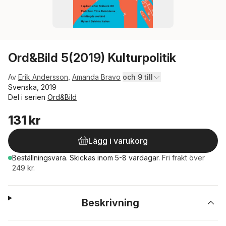
Ord&Bild 5(2019) Kulturpolitik
Av
Erik Andersson
,
Amanda Bravo
och 9 till
Svenska, 2019
Del i serien
Ord&Bild
131 kr
Lägg i varukorg
Beställningsvara.
Skickas
inom 5-8 vardagar
.
Fri frakt över
249 kr.
Beskrivning