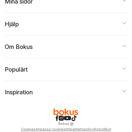
Mina sidor
Hjorthén
,
Jenny
Morrison
,
Sanjin
Högström
,
Hanna
Pejković
,
Nizar
Johansson
,
Martin
Qabbani
,
Anna
Jönsson
,
Joel Kellgren
,
Remmets
,
Frida
Karolina Enquist
Hjälp
Sandström
,
Andrés
Källgren
,
Emma
Stoopendaal
,
John
Melldén
,
Malte
Swedenmark
,
Persson
,
Axel Karlsson
Małgorzata Szejnert
,
Rixon
,
Mathias Wåg
,
Catharina Thörn
,
Saga
Om Bokus
Zac O’Yeah
,
Emi-
Wallander
,
Fanny Wen
Simone Zawall
Höjer
Populärt
Inspiration
Bokus
@
Cookies
Anpassa cookies
Integritetspolicy
Köpvillkor