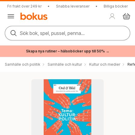
Fri frakt över 249 kr
•
Snabba leveranser
•
Billiga böcker
Sök bok, spel, pussel, penna...
Skapa nya rutiner – hälsoböcker upp till 50% →
Samhälle och politik
Samhälle och kultur
Kultur och medier
Ref