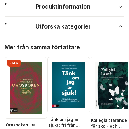
Produktinformation
Utforska kategorier
Hoppa över listan
Mer från samma författare
-14%
Tänk om jag är
Kollegialt lärande
Orosboken : ta
sjuk! : fri från
för skol- och