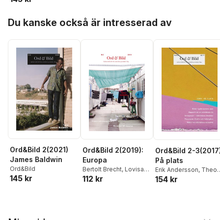
Hoppa över listan
Du kanske också är intresserad av
Ord&Bild 2(2021)
Ord&Bild 2(2019):
Ord&Bild 2-3(2017
James Baldwin
Europa
På plats
Ord&Bild
Bertolt Brecht
,
Lovisa
Erik Andersson
,
Theo
145 kr
112 kr
Broström
,
Göran
154 kr
Di Castri
,
Igor Čoko
,
Collste
,
Göran Dahl
,
Hjalmar Falk
,
Eca-Lott
Håkan Forsell
,
Lars
Hultén
,
Tomas
Hermansson
,
Mikela
Håkanson
,
Agri Ismaïl
,
Lundahl Hero
,
Pontus
Håkan Lindgren
,
Bill