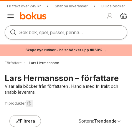
Fri frakt över 249 kr
•
Snabba leveranser
•
Billiga böcker
Sök bok, spel, pussel, penna...
Skapa nya rutiner – hälsoböcker upp till 50% →
Författare
Lars Hermansson
Lars Hermansson – författare
Visar alla böcker från författaren . Handla med fri frakt och
snabb leverans.
11
produkter
Filtrera
Sortera:
Trendande