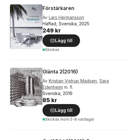
Förstärkaren
Av
Lars Hermansson
Häftad, Svenska, 2025
249 kr
Lägg till
Skickas
Glänta 2(2016)
Av
Kristian Vistrup Madsen
,
Sara
Edenheim
m. fl.
Svenska, 2016
85 kr
Lägg till
Skickas
inom 5-8 vardagar