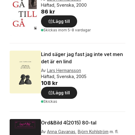
Häftad, Svenska, 2000
86 kr
Lägg till
Skickas
inom 5-8 vardagar
Lind säger jag fast jag inte vet men
det är en lind
Av
Lars Hermansson
Häftad, Svenska, 2005
108 kr
Lägg till
Skickas
Ord&Bild 4(2015) 80-tal
Av
Anna Gavanas
,
Björn Kohlström
m. fl.