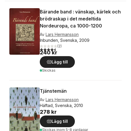
Bärande band : vänskap, kärlek och
brödraskap i det medeltida
Nordeuropa, ca 1000-1200
Av
Lars Hermansson
Inbunden, Svenska, 2009
(
2
)
4,5
utav 5 stjärnor. Totalt antal röster:
240 kr
Lägg till
Skickas
Tjänstemän
Av
Lars Hermansson
Häftad, Svenska, 2010
278 kr
Lägg till
Skickas
inom 5-8 vardagar