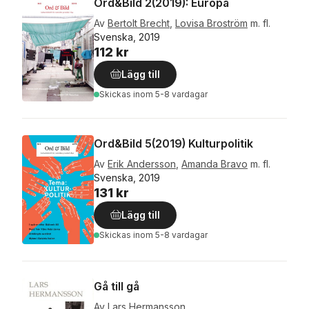
Ord&Bild 2(2019): Europa
Av
Bertolt Brecht
,
Lovisa Broström
m. fl.
Svenska, 2019
112 kr
Lägg till
Skickas
inom 5-8 vardagar
Ord&Bild 5(2019) Kulturpolitik
Av
Erik Andersson
,
Amanda Bravo
m. fl.
Svenska, 2019
131 kr
Lägg till
Skickas
inom 5-8 vardagar
Gå till gå
Av
Lars Hermansson