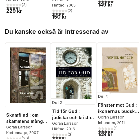
judiska högtiderna
institutets kapell i
5,0
utav 5 stjärnor. Tota
149 kr
(
3
)
Häftad
, 2005
Jerusalem
4,3
utav 5 stjärnor. Totalt antal röster:
229 kr
(
2
)
4,0
utav 5 stjärnor. Totalt antal röster:
150 kr
Hoppa över listan
Du kanske också är intresserad av
Del 4
Del 2
Fönster mot Gud :
Tid för Gud :
ikonernas budska
Skamfilad : om
judiska och kristna
i Svenska
Göran Larsson
skammens många
Inbunden
, 2011
perspektiv på de
Göran Larsson
teologiska
ansikten & längtan
Göran Larsson
(
1
)
Häftad
, 2016
judiska högtiderna
institutets kapell i
5,0
utav 5 stjärnor. Tota
Kartonnage
, 2007
efter liv
149 kr
(
3
)
Jerusalem
4,3
utav 5 stjärnor. Totalt antal röster:
(
36
)