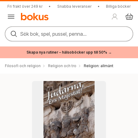
Fri frakt över 249 kr
•
Snabba leveranser
•
Billiga böcker
Sök bok, spel, pussel, penna...
Skapa nya rutiner – hälsoböcker upp till 50% →
Filosofi och religion
Religion och tro
Religion: allmänt