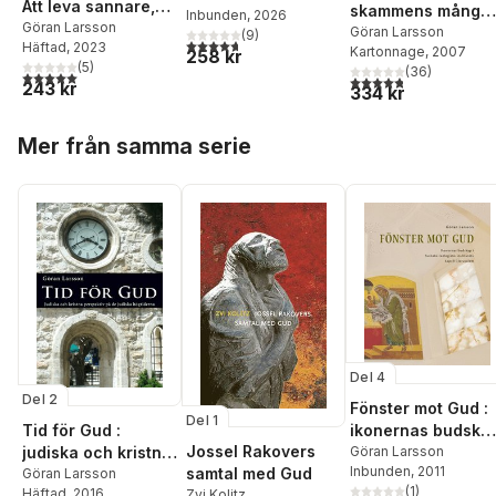
Att leva sannare,
skammens många
Inbunden
, 2026
modigare och
Göran Larsson
ansikten & längta
Göran Larsson
(
9
)
4,7
utav 5 stjärnor. Totalt antal röster:
Häftad
, 2023
helare
Kartonnage
, 2007
efter liv
258 kr
(
5
)
(
36
)
5,0
utav 5 stjärnor. Totalt antal röster:
4,8
utav 5 stjärnor. Tota
243 kr
334 kr
Hoppa över listan
Mer från samma serie
Del 4
Del 2
Fönster mot Gud :
Del 1
Tid för Gud :
ikonernas budska
Jossel Rakovers
judiska och kristna
i Svenska
Göran Larsson
Inbunden
, 2011
samtal med Gud
perspektiv på de
Göran Larsson
teologiska
(
1
)
Häftad
, 2016
Zvi Kolitz