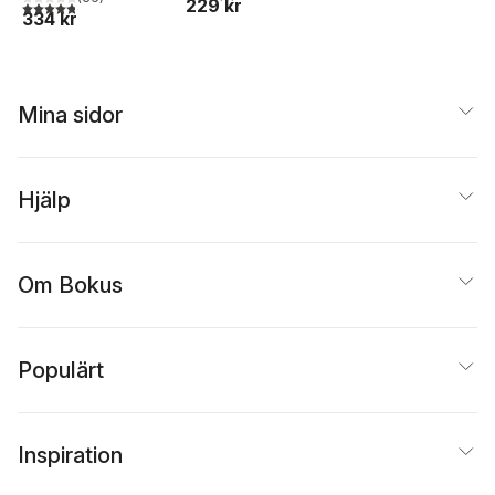
229 kr
4,8
utav 5 stjärnor. Totalt antal röster:
334 kr
Mina sidor
Hjälp
Om Bokus
Populärt
Inspiration