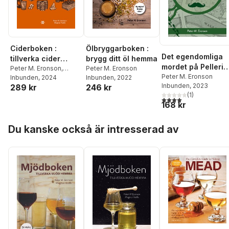
Ciderboken :
Ölbryggarboken :
Det egendomliga
tillverka cider
brygg ditt öl hemma
mordet på Pellerin
hemma
Peter M. Eronson
,
Peter M. Eronson
margarinfabrik
Peter M. Eronson
Magnus Vasilis
Inbunden
, 2024
Inbunden
, 2022
Inbunden
, 2023
289 kr
246 kr
(
1
)
4,0
utav 5 stjärnor. Tota
168 kr
Hoppa över listan
Du kanske också är intresserad av