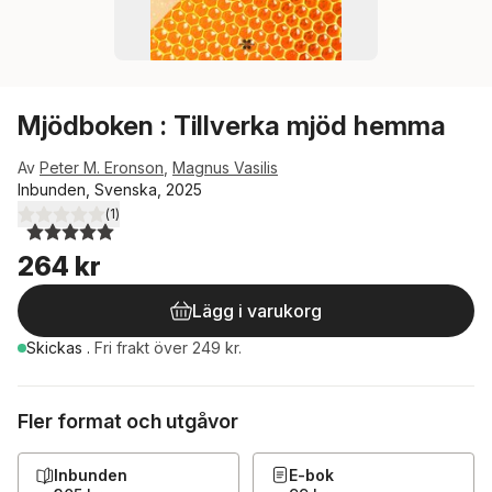
Mjödboken : Tillverka mjöd hemma
Av
Peter M. Eronson
,
Magnus Vasilis
Inbunden, Svenska, 2025
(
1
)
5,0
utav 5 stjärnor. Totalt antal röster:
264 kr
Lägg i varukorg
Skickas
.
Fri frakt över 249 kr.
Fler format och utgåvor
Inbunden
E-bok