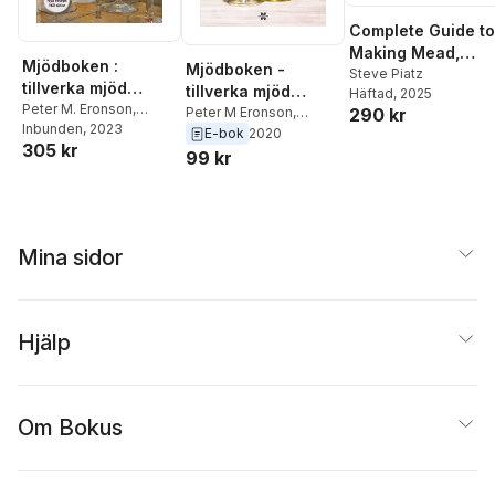
Complete Guide to
Making Mead,
Mjödboken :
Mjödboken -
Updated Edition
Steve Piatz
tillverka mjöd
tillverka mjöd
Häftad
, 2025
hemma
Peter M. Eronson
,
hemma
Peter M Eronson
,
290 kr
Magnus Vasilis
Inbunden
, 2023
Magnus Vasilis
E-bok
2020
305 kr
99 kr
Mina sidor
Hjälp
Om Bokus