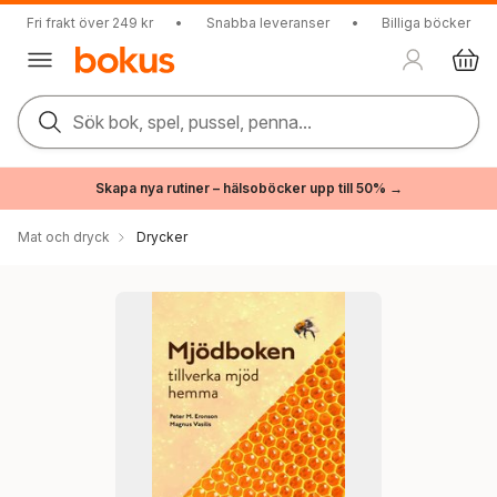
Fri frakt över 249 kr
•
Snabba leveranser
•
Billiga böcker
Sök bok, spel, pussel, penna...
Skapa nya rutiner – hälsoböcker upp till 50% →
Mat och dryck
Drycker