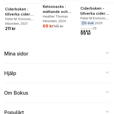
Ketosnacks :
Ciderboken -
Ciderboken :
mättande och
tillverka cider
tillverka cider
energitäta
Heather Thomas
hemma
Peter M Eronson
,
hemma
Peter M. Eronson
,
Inbunden
, 2024
mellanmål
Magnus Vasilis
E-bok
2020
Magnus Vasilis
Inbunden
, 2021
69 kr
145 kr
211 kr
(
1
)
4,0
utav 5 stjärnor. Tota
99 kr
Mina sidor
Hjälp
Om Bokus
Populärt