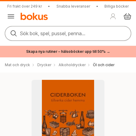
Fri frakt över 249 kr
•
Snabba leveranser
•
Billiga böcker
Sök bok, spel, pussel, penna...
Skapa nya rutiner – hälsoböcker upp till 50% →
Mat och dryck
Drycker
Alkoholdrycker
Öl och cider