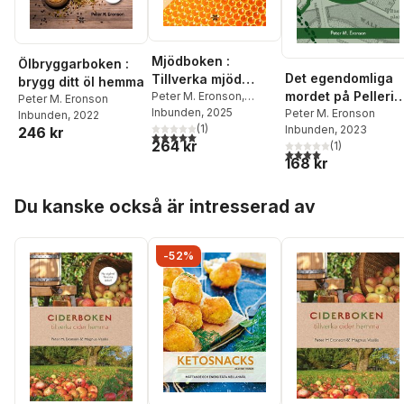
Mjödboken :
Ölbryggarboken :
Det egendomliga
Tillverka mjöd
brygg ditt öl hemma
mordet på Pellerin
hemma
Peter M. Eronson
,
Peter M. Eronson
Magnus Vasilis
Inbunden
, 2025
margarinfabrik
Peter M. Eronson
Inbunden
, 2022
(
1
)
Inbunden
, 2023
246 kr
5,0
utav 5 stjärnor. Totalt antal röster:
264 kr
(
1
)
4,0
utav 5 stjärnor. Tota
168 kr
Hoppa över listan
Du kanske också är intresserad av
-52%