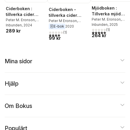
Mjödboken :
Ciderboken :
Ciderboken -
Tillverka mjöd
tillverka cider
tillverka cider
hemma
Peter M. Eronson
,
hemma
Peter M. Eronson
,
hemma
Peter M Eronson
,
Magnus Vasilis
Inbunden
, 2025
Magnus Vasilis
Inbunden
, 2024
Magnus Vasilis
E-bok
2020
(
1
)
289 kr
5,0
utav 5 stjärnor. Tota
(
1
)
4,0
utav 5 stjärnor. Totalt antal röster:
264 kr
99 kr
Mina sidor
Hjälp
Om Bokus
Populärt