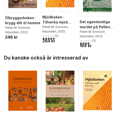
Mjödboken :
Ölbryggarboken :
Det egendomliga
Tillverka mjöd
brygg ditt öl hemma
mordet på Pellerin
hemma
Peter M. Eronson
,
Peter M. Eronson
Magnus Vasilis
Inbunden
, 2025
margarinfabrik
Peter M. Eronson
Inbunden
, 2022
(
1
)
Inbunden
, 2023
246 kr
5,0
utav 5 stjärnor. Totalt antal röster:
264 kr
(
1
)
4,0
utav 5 stjärnor. Tota
168 kr
Hoppa över listan
Du kanske också är intresserad av