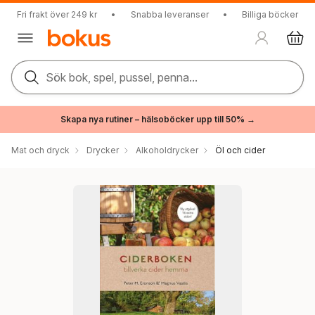
Fri frakt över 249 kr
•
Snabba leveranser
•
Billiga böcker
Sök bok, spel, pussel, penna...
Skapa nya rutiner – hälsoböcker upp till 50% →
Mat och dryck
Drycker
Alkoholdrycker
Öl och cider