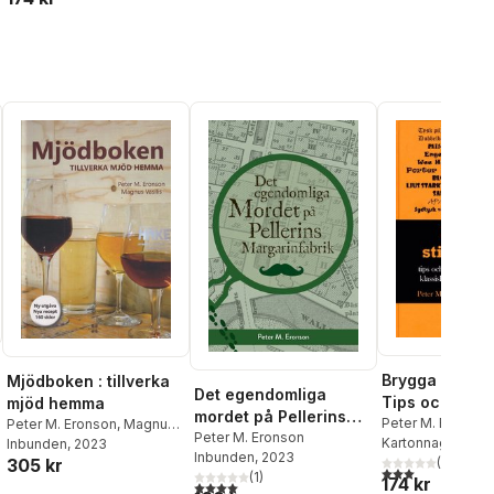
Brygga stiltypi
Mjödboken : tillverka
Det egendomliga
Tips och rece
mjöd hemma
mordet på Pellerins
hur du brygge
Peter M. Eronson
Peter M. Eronson
,
Magnus
margarinfabrik
Peter M. Eronson
Vasilis
Kartonnage
, 2018
Vasilis
Inbunden
, 2023
klassisk och v
Inbunden
, 2023
al röster:
(
1
)
305 kr
3,0
utav 5 stjärnor
(
1
)
174 kr
4,0
utav 5 stjärnor. Totalt antal röster: