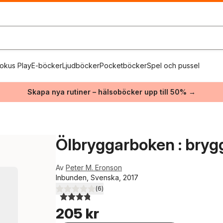
okus Play
E-böcker
Ljudböcker
Pocketböcker
Spel och pussel
Skapa nya rutiner – hälsoböcker upp till 50% →
Ölbryggarboken : bryg
Av
Peter M. Eronson
Inbunden, Svenska, 2017
(
6
)
3,8
utav 5 stjärnor. Totalt antal röster:
205 kr