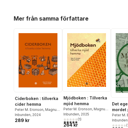
Hoppa över listan
Mer från samma författare
Mjödboken : Tillverka
Ciderboken : tillverka
mjöd hemma
Det ege
cider hemma
Peter M. Eronson
,
Magnus
mordet 
Peter M. Eronson
,
Magnus
Vasilis
Inbunden
, 2025
Vasilis
Inbunden
, 2024
margari
Peter M.
(
1
)
289 kr
Inbunden
5,0
utav 5 stjärnor. Totalt antal röster:
264 kr
(
4,0
utav 5 