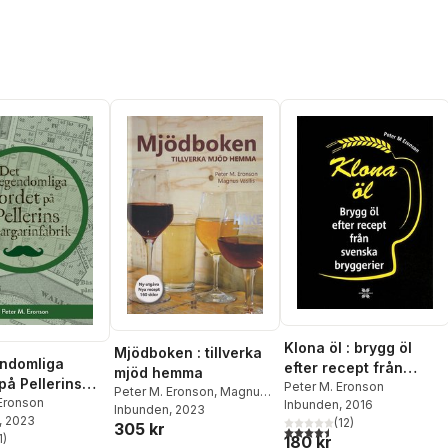
Klona öl : brygg öl
Mjödboken : tillverka
ndomliga
efter recept från
mjöd hemma
på Pellerins
svenska bryggerier
Peter M. Eronson
Peter M. Eronson
,
Magnus
nfabrik
 Eronson
Inbunden
, 2016
Vasilis
Inbunden
, 2023
, 2023
(
12
)
305 kr
4,5
utav 5 stjärnor. Totalt ant
1
)
180 kr
stjärnor. Totalt antal röster: