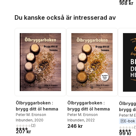
168 kr
Hoppa över listan
Du kanske också är intresserad av
Ölbryggarboken :
Ölbryggarboken :
Ölbrygg
brygg ditt öl hemma
brygg ditt öl hemma
brygg d
Peter M. Eronson
Peter M. Eronson
Peter M 
Inbunden
, 2020
Inbunden
, 2022
E-bok
246 kr
(
2
)
(
4,0
utav 5 stjärnor. Totalt antal röster:
4,0
utav 5 
207 kr
99 kr