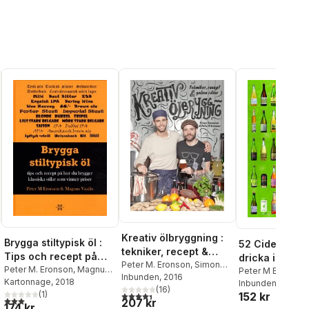
Kreativ ölbryggning :
Brygga stiltypisk öl :
52 Cider du m
tekniker, recept &
Tips och recept på
dricka innan 
galna idéer
Peter M. Eronson
,
Simon
hur du brygger
Peter M. Eronson
,
Magnus
Peter M Eronson
Svensson
Inbunden
, 2016
Vasilis
Kartonnage
, 2018
klassisk och vinna
Vasilis
Inbunden
, 2022
(
16
)
(
1
)
152 kr
4,4
utav 5 stjärnor. Totalt antal röster:
al röster:
3,0
utav 5 stjärnor. Totalt antal röster:
207 kr
174 kr