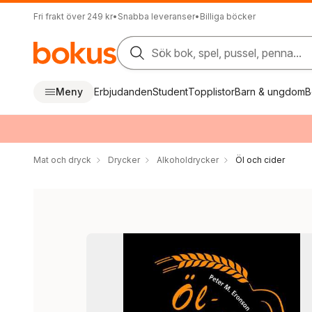
Fri frakt över 249 kr
•
Snabba leveranser
•
Billiga böcker
Sök bok, spel, pussel, penna...
Meny
Erbjudanden
Student
Topplistor
Barn & ungdom
B
Mat och dryck
Drycker
Alkoholdrycker
Öl och cider