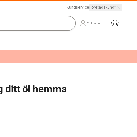
Kundservice
Företagskund?
g ditt öl hemma