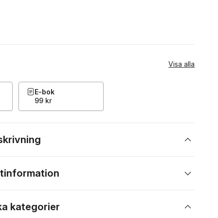
Visa alla
E-bok
99 kr
skrivning
tinformation
ka kategorier