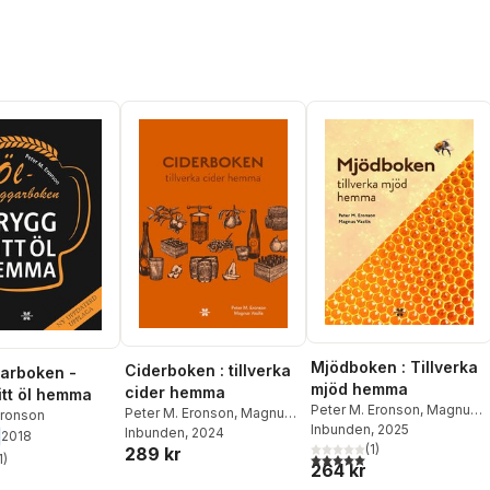
Mjödboken : Tillverka
Ciderboken : tillverka
arboken -
mjöd hemma
cider hemma
itt öl hemma
Peter M. Eronson
,
Magnus
Peter M. Eronson
,
Magnus
Eronson
Vasilis
Inbunden
, 2025
Vasilis
Inbunden
, 2024
2018
(
1
)
289 kr
5,0
utav 5 stjärnor. Totalt ant
1
)
stjärnor. Totalt antal röster:
264 kr