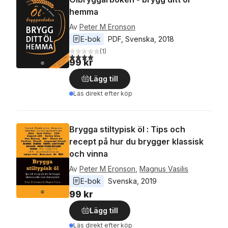
hemma
Av
Peter M Eronson
E-bok
PDF
, 
Svenska
, 
2018
(
1
)
4,0
utav 5 stjärnor. Totalt antal röster:
99 kr
Lägg till
Läs direkt efter köp
Brygga stiltypisk öl : Tips och
recept på hur du brygger klassisk
och vinna
Av
Peter M Eronson
,
Magnus Vasilis
E-bok
Svenska
, 
2019
99 kr
Lägg till
Läs direkt efter köp