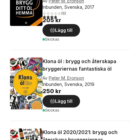
Av
Peter M. Eronson
Inbunden, Svenska, 2017
(
6
)
3,8
utav 5 stjärnor. Totalt antal röster:
205 kr
Lägg till
Skickas
Klona öl : brygg och återskapa
bryggeriernas fantastiska öl
Av
Peter M. Eronson
Inbunden, Svenska, 2019
250 kr
Lägg till
Skickas
Klona öl 2020/2021: brygg och
återskapa bryggeriernas