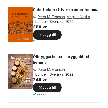
Ciderboken : tillverka cider hemma
Av
Peter M. Eronson
,
Magnus Vasilis
Inbunden, Svenska, 2024
289 kr
Lägg till
Ölbryggarboken : brygg ditt öl
hemma
Av
Peter M. Eronson
Inbunden, Svenska, 2022
246 kr
Lägg till
Skickas