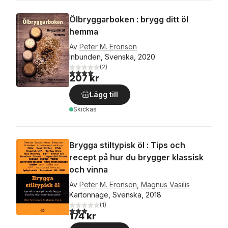
Ölbryggarboken : brygg ditt öl
hemma
Av
Peter M. Eronson
Inbunden, Svenska, 2020
(
2
)
4,0
utav 5 stjärnor. Totalt antal röster:
207 kr
Lägg till
Skickas
Brygga stiltypisk öl : Tips och
recept på hur du brygger klassisk
och vinna
Av
Peter M. Eronson
,
Magnus Vasilis
Kartonnage, Svenska, 2018
(
1
)
3,0
utav 5 stjärnor. Totalt antal röster:
174 kr