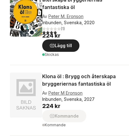
fantastiska öl
Av
Peter M. Eronson
Inbunden, Svenska, 2020
(
1
)
4,0
utav 5 stjärnor. Totalt antal röster:
224 kr
Lägg till
Skickas
Klona öl : Brygg och återskapa
bryggeriernas fantastiska öl
Av
Peter M Eronson
Inbunden, Svenska, 2027
224 kr
Kommande
Kommande