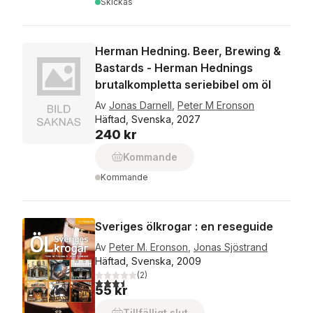
Skickas
Herman Hedning. Beer, Brewing &
Bastards - Herman Hednings
brutalkompletta seriebibel om öl
Av
Jonas Darnell
,
Peter M Eronson
Häftad, Svenska, 2027
240 kr
Kommande
Kommande
Sveriges ölkrogar : en reseguide
Av
Peter M. Eronson
,
Jonas Sjöstrand
Häftad, Svenska, 2009
(
2
)
3,5
utav 5 stjärnor. Totalt antal röster:
55 kr
Tillfälligt slut