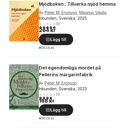
Mjödboken : Tillverka mjöd hemma
Av
Peter M. Eronson
,
Magnus Vasilis
Inbunden, Svenska, 2025
(
1
)
5,0
utav 5 stjärnor. Totalt antal röster:
264 kr
Lägg till
Skickas
Det egendomliga mordet på
Pellerins margarinfabrik
Av
Peter M. Eronson
Inbunden, Svenska, 2023
(
1
)
4,0
utav 5 stjärnor. Totalt antal röster:
168 kr
Lägg till
Skickas