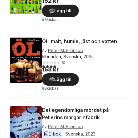
152 kr
Lägg till
Skickas
Öl : malt, humle, jäst och vatten
Av
Peter M. Eronson
Inbunden, Svenska, 2015
(
6
)
4,0
utav 5 stjärnor. Totalt antal röster:
153 kr
Lägg till
Skickas
Det egendomliga mordet på
Pellerins margarinfabrik
Av
Peter M. Eronson
E-bok
Svenska
, 
2023