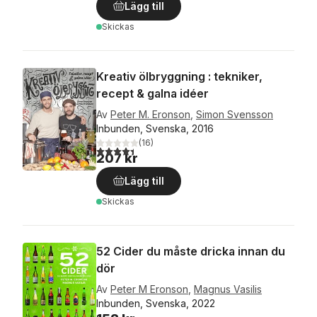
Lägg till
Skickas
Kreativ ölbryggning : tekniker,
recept & galna idéer
Av
Peter M. Eronson
,
Simon Svensson
Inbunden, Svenska, 2016
(
16
)
4,4
utav 5 stjärnor. Totalt antal röster:
207 kr
Lägg till
Skickas
52 Cider du måste dricka innan du
dör
Av
Peter M Eronson
,
Magnus Vasilis
Inbunden, Svenska, 2022