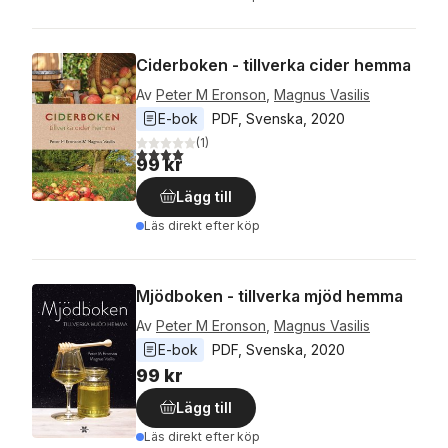
Ciderboken - tillverka cider hemma
Av
Peter M Eronson
,
Magnus Vasilis
E-bok
PDF
, 
Svenska
, 
2020
(
1
)
4,0
utav 5 stjärnor. Totalt antal röster:
99 kr
Lägg till
Läs direkt efter köp
Mjödboken - tillverka mjöd hemma
Av
Peter M Eronson
,
Magnus Vasilis
E-bok
PDF
, 
Svenska
, 
2020
99 kr
Lägg till
Läs direkt efter köp