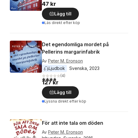
47 kr
Lägg till
Läs direkt efter köp
Det egendomliga mordet på
Pellerins margarinfabrik
Av
Peter M. Eronson
Ljudbok
Svenska
, 
2023
(
4
)
3,8
utav 5 stjärnor. Totalt antal röster:
127 kr
Lägg till
Lyssna direkt efter köp
För att inte tala om döden
Av
Peter M. Eronson