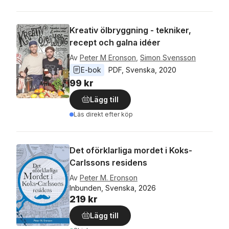
Kreativ ölbryggning - tekniker,
recept och galna idéer
Av
Peter M Eronson
,
Simon Svensson
E-bok
PDF
, 
Svenska
, 
2020
99 kr
Lägg till
Läs direkt efter köp
Det oförklarliga mordet i Koks-
Carlssons residens
Av
Peter M. Eronson
Inbunden, Svenska, 2026
219 kr
Lägg till