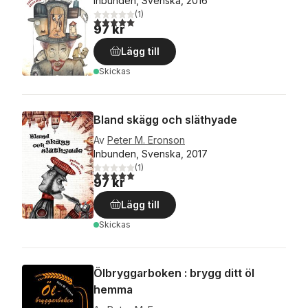
Inbunden, Svenska, 2016
(
1
)
5,0
utav 5 stjärnor. Totalt antal röster:
97 kr
Lägg till
Skickas
Bland skägg och släthyade
Av
Peter M. Eronson
Inbunden, Svenska, 2017
(
1
)
5,0
utav 5 stjärnor. Totalt antal röster:
97 kr
Lägg till
Skickas
Ölbryggarboken : brygg ditt öl
hemma