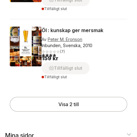
Tillfälligt slut
Öl : kunskap ger mersmak
Av
Peter M. Eronson
Inbunden, Svenska, 2010
(
7
)
3,9
utav 5 stjärnor. Totalt antal röster:
159 kr
Tillfälligt slut
Tillfälligt slut
Visa 2 till
Mina sidor