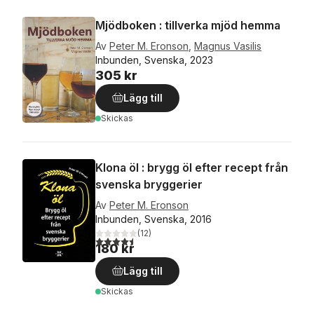
Mjödboken : tillverka mjöd hemma
Av
Peter M. Eronson
,
Magnus Vasilis
Inbunden, Svenska, 2023
305 kr
Lägg till
Skickas
Klona öl : brygg öl efter recept från
svenska bryggerier
Av
Peter M. Eronson
Inbunden, Svenska, 2016
(
12
)
4,5
utav 5 stjärnor. Totalt antal röster:
180 kr
Lägg till
Skickas