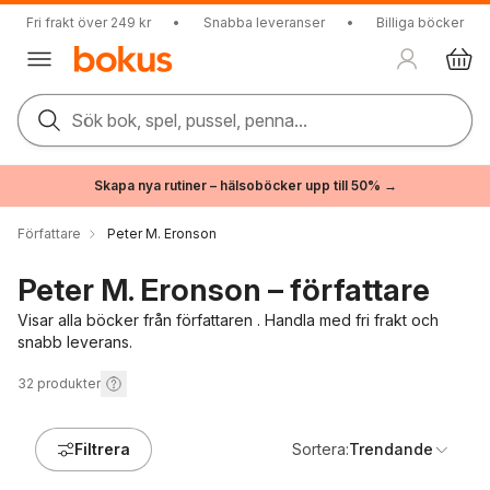
Fri frakt över 249 kr
•
Snabba leveranser
•
Billiga böcker
Sök bok, spel, pussel, penna...
Skapa nya rutiner – hälsoböcker upp till 50% →
Författare
Peter M. Eronson
Peter M. Eronson – författare
Visar alla böcker från författaren . Handla med fri frakt och
snabb leverans.
32
produkter
Filtrera
Sortera:
Trendande