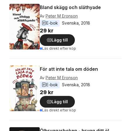
Bland skägg och släthyade
Av
Peter M Eronson
E-bok
Svenska
, 
2018
29 kr
Lägg till
Läs direkt efter köp
För att inte tala om döden
Av
Peter M Eronson
E-bok
Svenska
, 
2018
29 kr
Lägg till
Läs direkt efter köp
Ölbryggarboken - brygg ditt öl