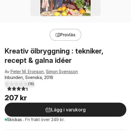
Provläs
Kreativ ölbryggning : tekniker,
recept & galna idéer
Av
Peter M. Eronson
,
Simon Svensson
Inbunden, Svenska, 2016
(
16
)
4,4
utav 5 stjärnor. Totalt antal röster:
207 kr
Lägg i varukorg
Skickas
.
Fri frakt över 249 kr.