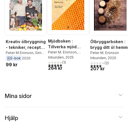
Mjödboken :
Kreativ ölbryggning
Ölbryggarboken :
Tillverka mjöd
- tekniker, recept
brygg ditt öl hem
hemma
Peter M. Eronson
,
och galna idéer
Peter M Eronson
,
Simon
Peter M. Eronson
Magnus Vasilis
Inbunden
, 2025
Svensson
Inbunden
, 2020
E-bok
2020
(
1
)
(
2
)
99 kr
5,0
utav 5 stjärnor. Totalt antal röster:
4,0
utav 5 stjärnor. Tota
264 kr
207 kr
Mina sidor
Hjälp