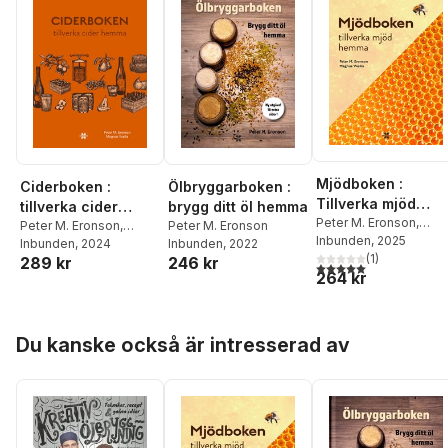
Mjödboken :
Ciderboken :
Ölbryggarboken :
Tillverka mjöd
tillverka cider
brygg ditt öl hemma
hemma
Peter M. Eronson
,
hemma
Peter M. Eronson
,
Peter M. Eronson
Magnus Vasilis
Inbunden
, 2025
Magnus Vasilis
Inbunden
, 2024
Inbunden
, 2022
(
1
)
289 kr
246 kr
5,0
utav 5 stjärnor. Tota
264 kr
Hoppa över listan
Du kanske också är intresserad av