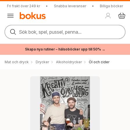
Fri frakt över 249 kr
•
Snabba leveranser
•
Billiga böcker
Sök bok, spel, pussel, penna...
Skapa nya rutiner – hälsoböcker upp till 50% →
Mat och dryck
Drycker
Alkoholdrycker
Öl och cider