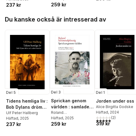
259 kr
237 kr
Hoppa över listan
Du kanske också är intresserad av
Del 3
Del 5
Del 1
Sprickan genom
Tidens hemliga liv :
Jorden under oss
världen : samlade
Bob Dylans dröm
Alice Birgitta Godske
Häftad
, 2024
pjäser 1
Roland
och andra historier
Ulf Peter Hallberg
(
2
)
Schimmelpfennig
Häftad
, 2025
Häftad
, 2025
5,0
utav 5 stjärnor. Tota
319 kr
259 kr
237 kr