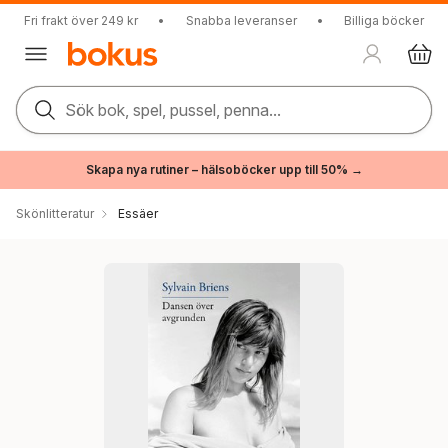
Fri frakt över 249 kr
•
Snabba leveranser
•
Billiga böcker
Sök bok, spel, pussel, penna...
Skapa nya rutiner – hälsoböcker upp till 50% →
Skönlitteratur
Essäer