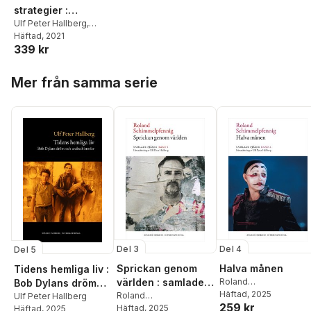
strategier :
flanören, konsten,
Ulf Peter Hallberg
,
Erland Anderson
Häftad
, 2021
,
Nicola
samlaren och livets
339 kr
Baroni
,
Alma Braškyte
,
ideal
Lars Andersson
,
Sylvain
Hoppa över listan
Briens
,
Sara Broos
,
Mer från samma serie
Ingrid Cassady
,
Massimo Ciaravolo
,
Predrag Crnkovic
,
William Crona
,
Michel
Ekman
,
J.H. Engström
,
Per Engström
,
Alain
Gnaedig
,
Marta
Herzbruch
,
Michael
Hoff
,
Reinhard Jirgl
,
Klaus-Jürgen Liedtke
,
Peter Luthersson
,
Claudio Magris
,
Karin
Monié
,
Anne Marie
Têtevide
,
Carl-Henning
Del 3
Del 4
Del 5
Wijkmark
,
Per Wästberg
Sprickan genom
Halva månen
Tidens hemliga liv :
världen : samlade
Roland
Bob Dylans dröm
Schimmelpfennig
Häftad
, 2025
pjäser 1
Roland
och andra historier
Ulf Peter Hallberg
259 kr
Schimmelpfennig
Häftad
, 2025
Häftad
, 2025