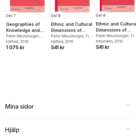
Del 8
Del 7
Del 8
Ethnic and Cultura
Geographies of
Ethnic and Cultural
Dimensions of
Knowledge and
Dimensions of
Knowledge
Peter Meusburger
,
Ti
Power
Peter Meusburger
,
Knowledge
Peter Meusburger
,
Tim
Freytag
Inbunden
,
Laura Suarsa
, 2015
Derek Gregory
Häftad
, 2016
,
Laura
Freytag
Häftad
, 2016
,
Laura Suarsana
541 kr
1 075 kr
541 kr
Suarsana
Mina sidor
Hjälp