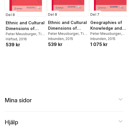
Del 8
Del 7
Del 8
Ethnic and Cultural
Geographies of
Ethnic and Cultural
Dimensions of
Knowledge and
Dimensions of
Knowledge
Peter Meusburger
,
Tim
Power
Peter Meusburger
,
Knowledge
Peter Meusburger
,
Tim
Freytag
Inbunden
,
Laura Suarsana
, 2015
Derek Gregory
Inbunden
, 2015
,
Laura
Freytag
Häftad
, 2016
,
Laura Suarsana
539 kr
1 075 kr
Suarsana
539 kr
Mina sidor
Hjälp