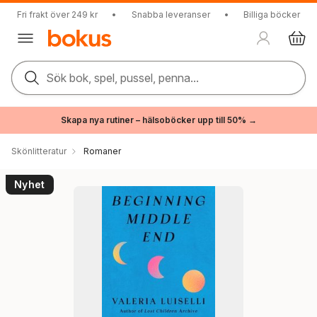
Fri frakt över 249 kr
•
Snabba leveranser
•
Billiga böcker
Sök bok, spel, pussel, penna...
Skapa nya rutiner – hälsoböcker upp till 50% →
Skönlitteratur
Romaner
Nyhet