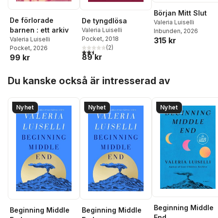
Början Mitt Slut
De förlorade
De tyngdlösa
Valeria Luiselli
barnen : ett arkiv
Valeria Luiselli
Inbunden
, 2026
Pocket
, 2018
Valeria Luiselli
315 kr
(
2
)
Pocket
, 2026
2,5
utav 5 stjärnor. Totalt antal röster:
89 kr
99 kr
Hoppa över listan
Du kanske också är intresserad av
Nyhet
Nyhet
Nyhet
Beginning Middle
Beginning Middle
Beginning Middle
End