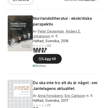
Norrlandslitteratur : ekokritiska
perspektiv
Av
Peter Degerman
,
Anders E.
Johansson
m. fl.
Häftad, Svenska, 2018
(
2
)
5,0
utav 5 stjärnor. Totalt antal röster:
189 kr
Lägg till
Skickas
Du ska inte tro att du är något : om
Jantelagens aktualitet
Av
Anna Forssberg
,
Eric Carlsson
m. fl.
Häftad, Svenska, 2017
(
1
)
2,0
utav 5 stjärnor. Totalt antal röster: