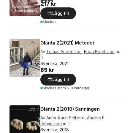
217 kr
Lägg till
Skickas
Glänta 2(2021) Metoder
Av
Tomas Andersson
,
Frida Berntsson
m.
fl.
Svenska, 2021
85 kr
Lägg till
Skickas
inom 5-8 vardagar
Glänta 2(2018) Sanningen
Av
Anna-Karin Selberg
,
Anders E
Johansson
m. fl.
Svenska, 2018