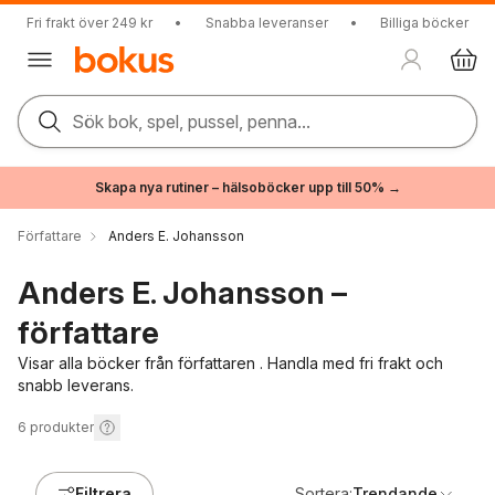
Fri frakt över 249 kr
•
Snabba leveranser
•
Billiga böcker
Sök bok, spel, pussel, penna...
Skapa nya rutiner – hälsoböcker upp till 50% →
Författare
Anders E. Johansson
Anders E. Johansson –
författare
Visar alla böcker från författaren . Handla med fri frakt och
snabb leverans.
6
produkter
Filtrera
Sortera:
Trendande