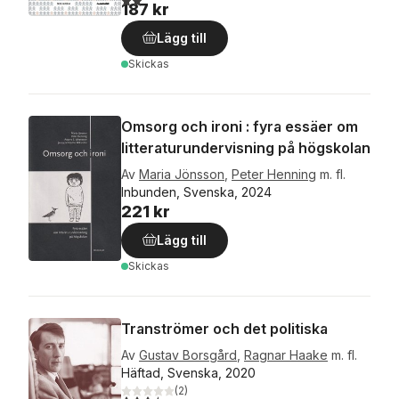
187 kr
Lägg till
Skickas
Omsorg och ironi : fyra essäer om
litteraturundervisning på högskolan
Av
Maria Jönsson
,
Peter Henning
m. fl.
Inbunden, Svenska, 2024
221 kr
Lägg till
Skickas
Tranströmer och det politiska
Av
Gustav Borsgård
,
Ragnar Haake
m. fl.
Häftad, Svenska, 2020
(
2
)
3,5
utav 5 stjärnor. Totalt antal röster: