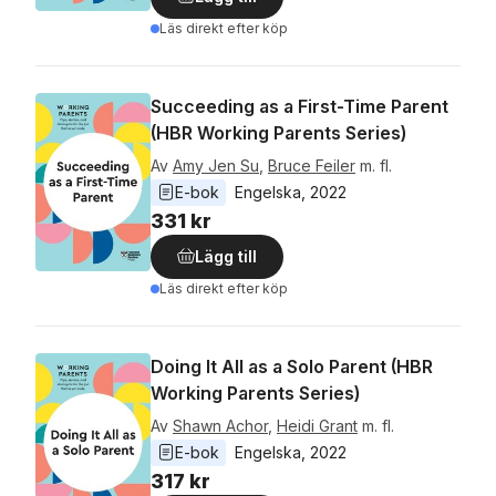
Läs direkt efter köp
Succeeding as a First-Time Parent
(HBR Working Parents Series)
Av
Amy Jen Su
,
Bruce Feiler
m. fl.
E-bok
Engelska
, 
2022
331 kr
Lägg till
Läs direkt efter köp
Doing It All as a Solo Parent (HBR
Working Parents Series)
Av
Shawn Achor
,
Heidi Grant
m. fl.
E-bok
Engelska
, 
2022
317 kr