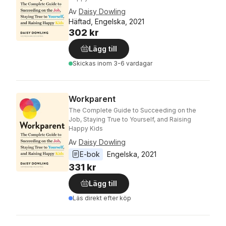
Av
Daisy Dowling
Häftad, Engelska, 2021
302 kr
Lägg till
Skickas
inom 3-6 vardagar
Workparent
The Complete Guide to Succeeding on the
Job, Staying True to Yourself, and Raising
Happy Kids
Av
Daisy Dowling
E-bok
Engelska
, 
2021
331 kr
Lägg till
Läs direkt efter köp