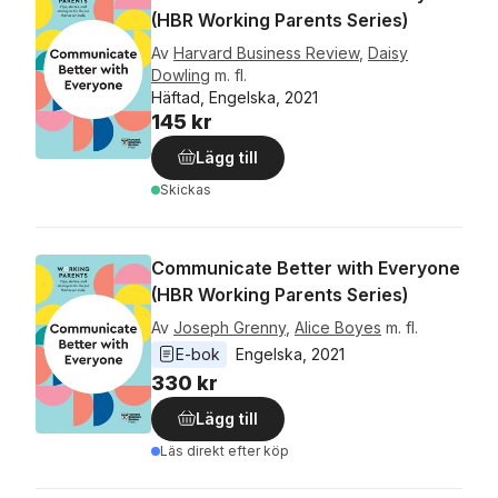
(HBR Working Parents Series)
Av
Harvard Business Review
,
Daisy
Dowling
m. fl.
Häftad, Engelska, 2021
145 kr
Lägg till
Skickas
Communicate Better with Everyone
(HBR Working Parents Series)
Av
Joseph Grenny
,
Alice Boyes
m. fl.
E-bok
Engelska
, 
2021
330 kr
Lägg till
Läs direkt efter köp