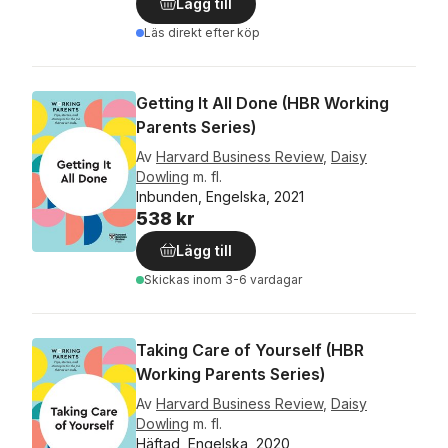
Lägg till
Läs direkt efter köp
Getting It All Done (HBR Working
Parents Series)
Av
Harvard Business Review
,
Daisy
Dowling
m. fl.
Inbunden, Engelska, 2021
538 kr
Lägg till
Skickas
inom 3-6 vardagar
Taking Care of Yourself (HBR
Working Parents Series)
Av
Harvard Business Review
,
Daisy
Dowling
m. fl.
Häftad, Engelska, 2020