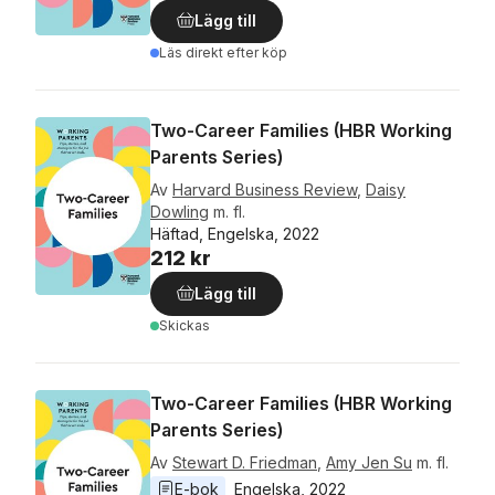
Lägg till
Läs direkt efter köp
Two-Career Families (HBR Working
Parents Series)
Av
Harvard Business Review
,
Daisy
Dowling
m. fl.
Häftad, Engelska, 2022
212 kr
Lägg till
Skickas
Two-Career Families (HBR Working
Parents Series)
Av
Stewart D. Friedman
,
Amy Jen Su
m. fl.
E-bok
Engelska
, 
2022