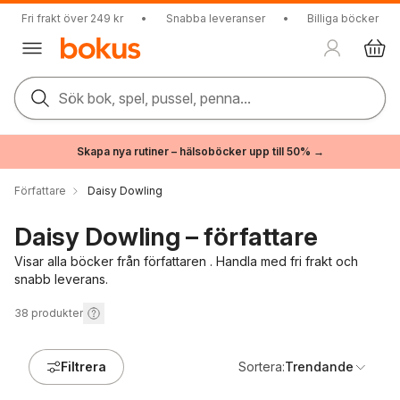
Fri frakt över 249 kr
•
Snabba leveranser
•
Billiga böcker
Sök bok, spel, pussel, penna...
Skapa nya rutiner – hälsoböcker upp till 50% →
Författare
Daisy Dowling
Daisy Dowling – författare
Visar alla böcker från författaren . Handla med fri frakt och
snabb leverans.
38
produkter
Filtrera
Sortera:
Trendande