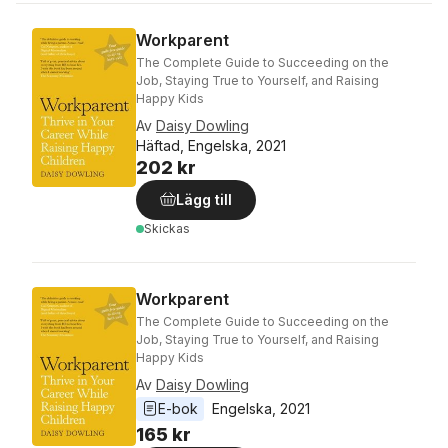
Workparent
The Complete Guide to Succeeding on the
Job, Staying True to Yourself, and Raising
Happy Kids
Av
Daisy Dowling
Häftad, Engelska, 2021
202 kr
Lägg till
Skickas
Workparent
The Complete Guide to Succeeding on the
Job, Staying True to Yourself, and Raising
Happy Kids
Av
Daisy Dowling
E-bok
Engelska
, 
2021
165 kr