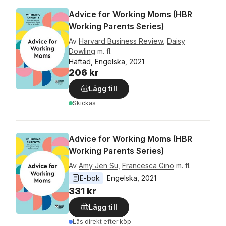
Advice for Working Moms (HBR
Working Parents Series)
Av
Harvard Business Review
,
Daisy
Dowling
m. fl.
Häftad, Engelska, 2021
206 kr
Lägg till
Skickas
Advice for Working Moms (HBR
Working Parents Series)
Av
Amy Jen Su
,
Francesca Gino
m. fl.
E-bok
Engelska
, 
2021
331 kr
Lägg till
Läs direkt efter köp