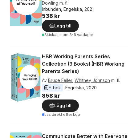
Dowling
m. fl.
Inbunden, Engelska, 2021
538 kr
Lägg till
Skickas
inom 3-6 vardagar
HBR Working Parents Series
Collection (3 Books) (HBR Working
Parents Series)
Av
Bruce Feiler
,
Whitney Johnson
m. fl.
E-bok
Engelska
, 
2020
858 kr
Lägg till
Läs direkt efter köp
Communicate Better with Everyone