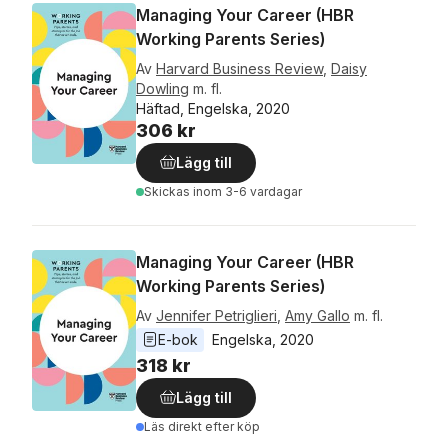
Managing Your Career (HBR
Working Parents Series)
Av
Harvard Business Review
,
Daisy
Dowling
m. fl.
Häftad, Engelska, 2020
306 kr
Lägg till
Skickas
inom 3-6 vardagar
Managing Your Career (HBR
Working Parents Series)
Av
Jennifer Petriglieri
,
Amy Gallo
m. fl.
E-bok
Engelska
, 
2020
318 kr
Lägg till
Läs direkt efter köp