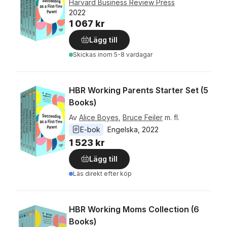
Harvard Business Review Press
2022
1 067 kr
Lägg till
Skickas
inom 5-8 vardagar
HBR Working Parents Starter Set (5
Books)
Av
Alice Boyes
,
Bruce Feiler
m. fl.
E-bok
Engelska
, 
2022
1 523 kr
Lägg till
Läs direkt efter köp
HBR Working Moms Collection (6
Books)