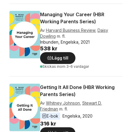
Managing Your Career (HBR
Working Parents Series)
Av
Harvard Business Review
,
Daisy
Dowling
m. fl.
Inbunden, Engelska, 2021
538 kr
Lägg till
Skickas
inom 3-6 vardagar
Getting It All Done (HBR Working
Parents Series)
Av
Whitney Johnson
,
Stewart D.
Friedman
m. fl.
E-bok
Engelska
, 
2020
316 kr