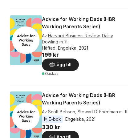
Advice for Working Dads (HBR
Working Parents Series)
Av
Harvard Business Review
,
Daisy
Dowling
m. fl.
Häftad, Engelska, 2021
199 kr
Lägg till
Skickas
Advice for Working Dads (HBR
Working Parents Series)
Av
Scott Behson
,
Stewart D. Friedman
m. fl.
E-bok
Engelska
, 
2021
330 kr
Lägg till