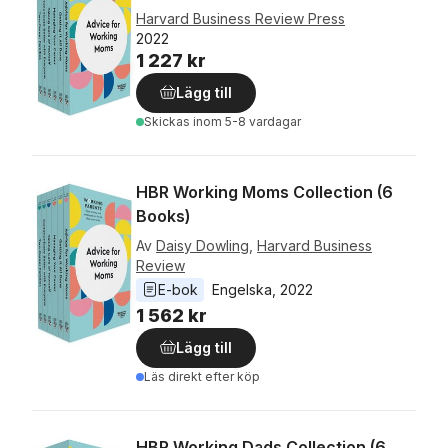
Harvard Business Review Press
2022
1 227 kr
Lägg till
Skickas
inom 5-8 vardagar
HBR Working Moms Collection (6
Books)
Av
Daisy Dowling
,
Harvard Business
Review
E-bok
Engelska
, 
2022
1 562 kr
Lägg till
Läs direkt efter köp
HBR Working Dads Collection (6