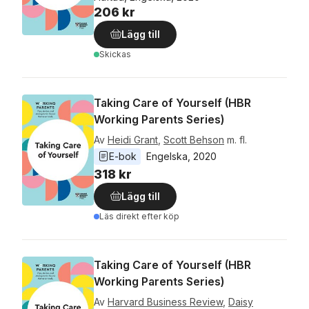
206 kr
Lägg till
Skickas
Taking Care of Yourself (HBR
Working Parents Series)
Av
Heidi Grant
,
Scott Behson
m. fl.
E-bok
Engelska
, 
2020
318 kr
Lägg till
Läs direkt efter köp
Taking Care of Yourself (HBR
Working Parents Series)
Av
Harvard Business Review
,
Daisy