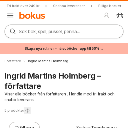
Fri frakt över 249 kr
•
Snabba leveranser
•
Billiga böcker
Sök bok, spel, pussel, penna...
Skapa nya rutiner – hälsoböcker upp till 50% →
Författare
Ingrid Martins Holmberg
Ingrid Martins Holmberg –
författare
Visar alla böcker från författaren . Handla med fri frakt och
snabb leverans.
5
produkter
Filtrera
Sortera:
Trendande