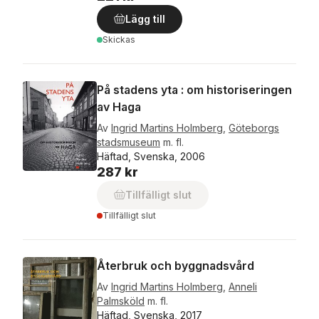
Lägg till
Skickas
På stadens yta : om historiseringen
av Haga
Av
Ingrid Martins Holmberg
,
Göteborgs
stadsmuseum
m. fl.
Häftad, Svenska, 2006
287 kr
Tillfälligt slut
Tillfälligt slut
Återbruk och byggnadsvård
Av
Ingrid Martins Holmberg
,
Anneli
Palmsköld
m. fl.
Häftad, Svenska, 2017