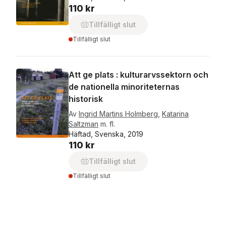
110 kr
Tillfälligt slut
Tillfälligt slut
Att ge plats : kulturarvssektorn och
de nationella minoriteternas
historisk
Av
Ingrid Martins Holmberg
,
Katarina
Saltzman
m. fl.
Häftad, Svenska, 2019
110 kr
Tillfälligt slut
Tillfälligt slut