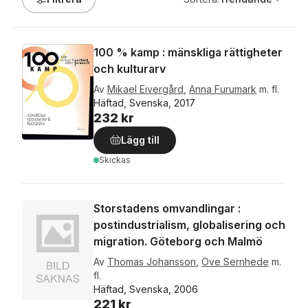
100 % kamp : mänskliga rättigheter
och kulturarv
Av
Mikael Eivergård
,
Anna Furumark
m. fl.
Häftad, Svenska, 2017
232 kr
Lägg till
Skickas
Storstadens omvandlingar :
postindustrialism, globalisering och
migration. Göteborg och Malmö
Av
Thomas Johansson
,
Ove Sernhede
m.
fl.
Häftad, Svenska, 2006
221 kr