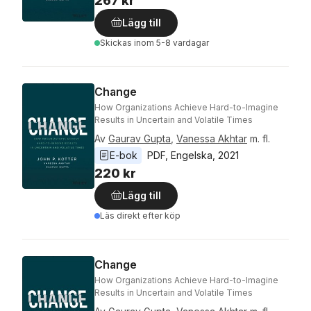
267 kr
Lägg till
Skickas
inom 5-8 vardagar
Change
How Organizations Achieve Hard-to-Imagine
Results in Uncertain and Volatile Times
Av
Gaurav Gupta
,
Vanessa Akhtar
m. fl.
E-bok
PDF
, 
Engelska
, 
2021
220 kr
Lägg till
Läs direkt efter köp
Change
How Organizations Achieve Hard-to-Imagine
Results in Uncertain and Volatile Times