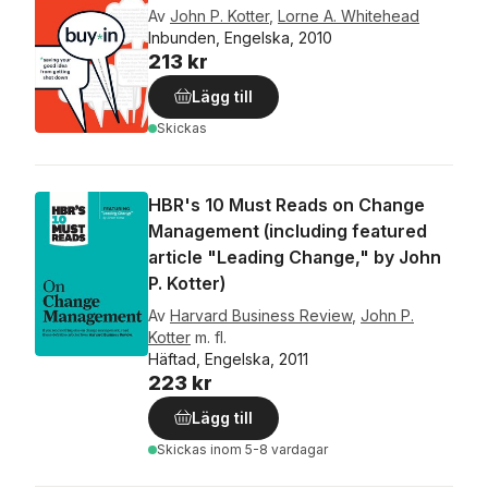
Av
John P. Kotter
,
Lorne A. Whitehead
Inbunden, Engelska, 2010
213 kr
Lägg till
Skickas
HBR's 10 Must Reads on Change
Management (including featured
article "Leading Change," by John
P. Kotter)
Av
Harvard Business Review
,
John P.
Kotter
m. fl.
Häftad, Engelska, 2011
223 kr
Lägg till
Skickas
inom 5-8 vardagar