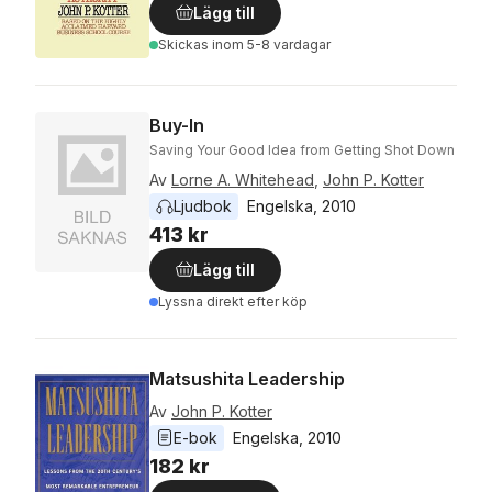
Lägg till
Skickas
inom 5-8 vardagar
Buy-In
Saving Your Good Idea from Getting Shot Down
Av
Lorne A. Whitehead
,
John P. Kotter
Ljudbok
Engelska
, 
2010
413 kr
Lägg till
Lyssna direkt efter köp
Matsushita Leadership
Av
John P. Kotter
E-bok
Engelska
, 
2010
182 kr