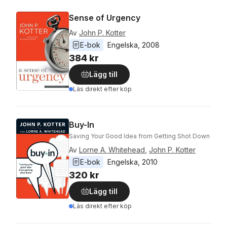
Sense of Urgency
Av
John P. Kotter
E-bok
Engelska
, 
2008
384 kr
Lägg till
Läs direkt efter köp
Buy-In
Saving Your Good Idea from Getting Shot Down
Av
Lorne A. Whitehead
,
John P. Kotter
E-bok
Engelska
, 
2010
320 kr
Lägg till
Läs direkt efter köp