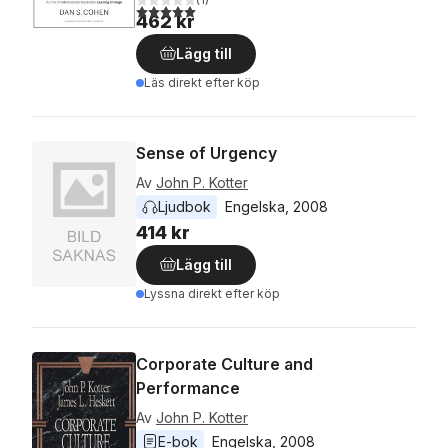
5,0
utav 5 stjärnor. Totalt antal röster:
462 kr
Lägg till
Läs direkt efter köp
Sense of Urgency
Av
John P. Kotter
Ljudbok
Engelska
, 
2008
414 kr
Lägg till
Lyssna direkt efter köp
Corporate Culture and
Performance
Av
John P. Kotter
E-bok
Engelska
, 
2008