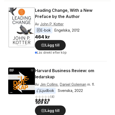
Leading Change, With a New
Preface by the Author
Av
John P. Kotter
E-bok
Engelska
, 
2012
464 kr
Lägg till
Läs direkt efter köp
Harvard Business Review: om
ledarskap
Av
Jim Collins
,
Daniel Goleman
m. fl.
Ljudbok
Svenska
, 
2022
(
4
)
4,8
utav 5 stjärnor. Totalt antal röster:
169 kr
Lägg till