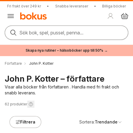
Fri frakt över 249 kr
•
Snabba leveranser
•
Billiga böcker
Sök bok, spel, pussel, penna...
Skapa nya rutiner – hälsoböcker upp till 50% →
Författare
John P. Kotter
John P. Kotter – författare
Visar alla böcker från författaren . Handla med fri frakt och
snabb leverans.
62
produkter
Filtrera
Sortera:
Trendande