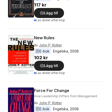
117 kr
Lägg till
Läs direkt efter köp
New Rules
Av
John P. Kotter
E-bok
Engelska
, 
2008
102 kr
Lägg till
Läs direkt efter köp
Force For Change
How Leadership Differs from Management
Av
John P. Kotter
E-bok
Engelska
, 
2008