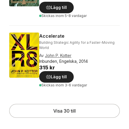
Lägg till
Skickas
inom 5-8 vardagar
Accelerate
Building Strategic Agility for a Faster-Moving
World
Av
John P. Kotter
Inbunden, Engelska, 2014
315 kr
Lägg till
Skickas
inom 3-6 vardagar
Visa 30 till