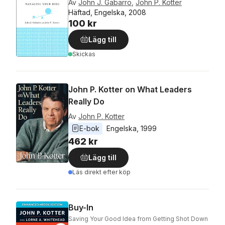
Av
John J. Gabarro
,
John P. Kotter
Häftad, Engelska, 2008
100 kr
Lägg till
Skickas
John P. Kotter on What Leaders
Really Do
Av
John P. Kotter
E-bok
Engelska
, 
1999
462 kr
Lägg till
Läs direkt efter köp
Buy-In
Saving Your Good Idea from Getting Shot Down