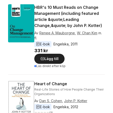
HBR's 10 Must Reads on Change
Management (including featured
article &quote;Leading
Change,&quote; by John P. Kotter)
Av
Renee A. Mauborgne
,
W. Chan Kim
m.
fl.
E-bok
Engelska
, 
2011
331 kr
Lägg till
Läs direkt efter köp
Heart of Change
Real-Life Stories of How People Change Their
Organizations
Av
Dan S. Cohen
,
John P. Kotter
E-bok
Engelska
, 
2012
(
1
)