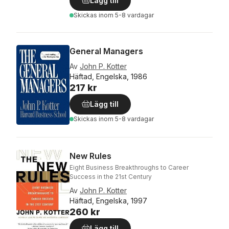
Lägg till
Skickas
inom 5-8 vardagar
General Managers
Av
John P. Kotter
Häftad, Engelska, 1986
217 kr
Lägg till
Skickas
inom 5-8 vardagar
New Rules
Eight Business Breakthroughs to Career
Success in the 21st Century
Av
John P. Kotter
Häftad, Engelska, 1997
260 kr
Lägg till