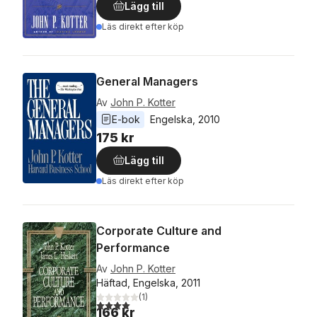
Lägg till
Läs direkt efter köp
General Managers
Av
John P. Kotter
E-bok
Engelska
, 
2010
175 kr
Lägg till
Läs direkt efter köp
Corporate Culture and
Performance
Av
John P. Kotter
Häftad, Engelska, 2011
(
1
)
4,0
utav 5 stjärnor. Totalt antal röster:
166 kr