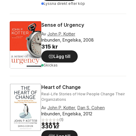
Lyssna direkt efter köp
Sense of Urgency
Av
John P. Kotter
Inbunden, Engelska, 2008
315 kr
Lägg till
Skickas
Heart of Change
Real-Life Stories of How People Change Their
Organizations
Av
John P. Kotter
,
Dan S. Cohen
Inbunden, Engelska, 2012
(
1
)
5,0
utav 5 stjärnor. Totalt antal röster:
330 kr