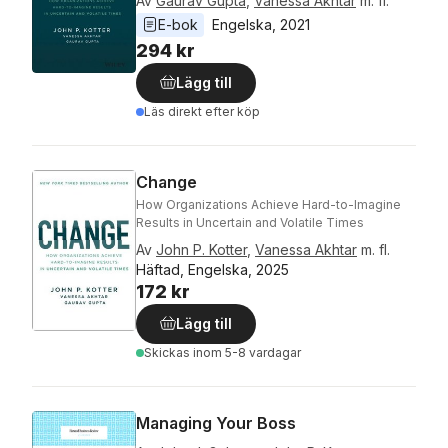
Av
Gaurav Gupta
,
Vanessa Akhtar
m. fl.
E-bok
Engelska
, 
2021
294 kr
Lägg till
Läs direkt efter köp
Change
How Organizations Achieve Hard-to-Imagine
Results in Uncertain and Volatile Times
Av
John P. Kotter
,
Vanessa Akhtar
m. fl.
Häftad, Engelska, 2025
172 kr
Lägg till
Skickas
inom 5-8 vardagar
Managing Your Boss