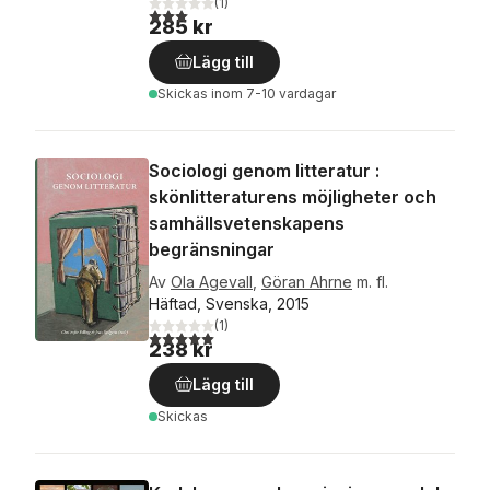
(
1
)
3,0
utav 5 stjärnor. Totalt antal röster:
285 kr
Lägg till
Skickas
inom 7-10 vardagar
Sociologi genom litteratur :
skönlitteraturens möjligheter och
samhällsvetenskapens
begränsningar
Av
Ola Agevall
,
Göran Ahrne
m. fl.
Häftad, Svenska, 2015
(
1
)
5,0
utav 5 stjärnor. Totalt antal röster:
238 kr
Lägg till
Skickas