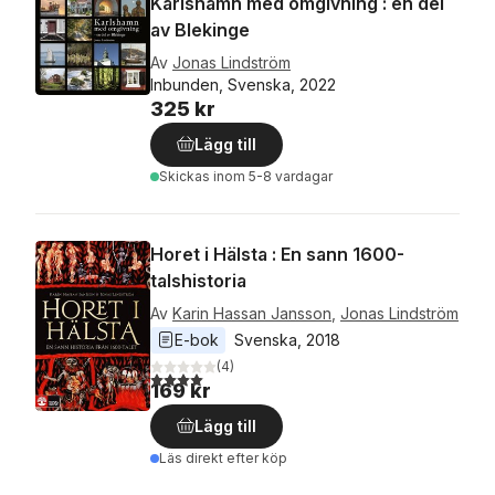
Karlshamn med omgivning : en del
av Blekinge
Av
Jonas Lindström
Inbunden, Svenska, 2022
325 kr
Lägg till
Skickas
inom 5-8 vardagar
Horet i Hälsta : En sann 1600-
talshistoria
Av
Karin Hassan Jansson
,
Jonas Lindström
E-bok
Svenska
, 
2018
(
4
)
4,0
utav 5 stjärnor. Totalt antal röster:
169 kr
Lägg till
Läs direkt efter köp