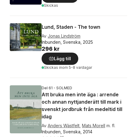
Skickas
Lund, Staden - The town
Av
Jonas Lindström
Inbunden, Svenska, 2025
296 kr
Lägg till
Skickas
inom 5-8 vardagar
Del 61 - SOLMED
Att bruka men inte äga : arrende
och annan nyttjanderätt till mark i
svenskt jordbruk från medeltid till
idag
Av
Anders Wästfelt
,
Mats Morell
m. fl.
Inbunden, Svenska, 2014