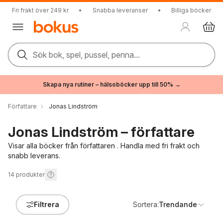
Fri frakt över 249 kr
•
Snabba leveranser
•
Billiga böcker
Sök bok, spel, pussel, penna...
Skapa nya rutiner – hälsoböcker upp till 50% →
Författare
Jonas Lindström
Jonas Lindström – författare
Visar alla böcker från författaren . Handla med fri frakt och
snabb leverans.
14
produkter
Filtrera
Sortera:
Trendande