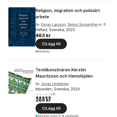
Religion, migration och polisiärt
arbete
Av
Göran Larsson
,
Simon Sorgenfrei
m. fl.
Häftad, Svenska, 2023
463 kr
Lägg till
Skickas
Textilkonstnären Kerstin
Mauritzson och Hemslöjden
Av
Jonas Lindström
Inbunden, Svenska, 2024
(
4
)
5,0
utav 5 stjärnor. Totalt antal röster:
269 kr
Lägg till
Skickas
inom 5-8 vardagar