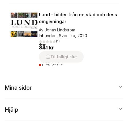
Lund - bilder från en stad och dess
omgivningar
Av
Jonas Lindström
Inbunden, Svenska, 2020
(
1
)
2,0
utav 5 stjärnor. Totalt antal röster:
341 kr
Tillfälligt slut
Tillfälligt slut
Mina sidor
Hjälp