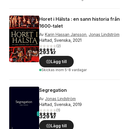
Horet i Hälsta : en sann historia från
1600-talet
Av
Karin Hassan Jansson
,
Jonas Lindström
Häftad, Svenska, 2021
(
2
)
4,5
utav 5 stjärnor. Totalt antal röster:
293 kr
Lägg till
Skickas
inom 5-8 vardagar
Segregation
Av
Jonas Lindström
Häftad, Svenska, 2019
(
1
)
5,0
utav 5 stjärnor. Totalt antal röster:
329 kr
Lägg till