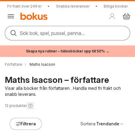
Fri frakt över 249 kr
•
Snabba leveranser
•
Billiga böcker
Sök bok, spel, pussel, penna...
Skapa nya rutiner – hälsoböcker upp till 50% →
Författare
Maths Isacson
Maths Isacson – författare
Visar alla böcker från författaren . Handla med fri frakt och
snabb leverans.
12
produkter
Filtrera
Sortera:
Trendande