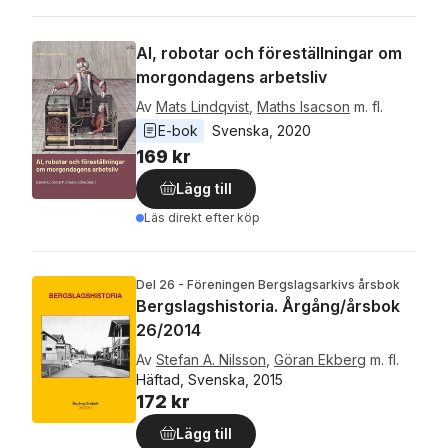
AI, robotar och föreställningar om
morgondagens arbetsliv
Av
Mats Lindqvist
,
Maths Isacson
m. fl.
E-bok
Svenska
, 
2020
169 kr
Lägg till
Läs direkt efter köp
Del 26 - Föreningen Bergslagsarkivs årsbok
Bergslagshistoria. Årgång/årsbok
26/2014
Av
Stefan A. Nilsson
,
Göran Ekberg
m. fl.
Häftad, Svenska, 2015
172 kr
Lägg till