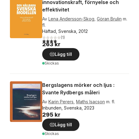
innovationskraft, förnyelse och
effektivitet
Av
Lena Andersson-Skog
,
Göran Brulin
m.
fl.
Häftad, Svenska, 2012
(
1
)
4,0
utav 5 stjärnor. Totalt antal röster:
263 kr
Lägg till
Skickas
Bergslagens mörker och ljus :
Svante Rydbergs måleri
Av
Karin Perers
,
Maths Isacson
m. fl.
Inbunden, Svenska, 2023
295 kr
Lägg till
Skickas