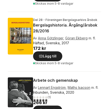
Skickas
inom 5-8 vardagar
Del 28 - Föreningen Bergslagsarkivs årsbok
Bergslagshistoria. Årgång/årsbok
28/2016
Av
Anna Götzlinger
,
Göran Ekberg
m. fl.
Häftad, Svenska, 2017
172 kr
Lägg till
Skickas
inom 5-8 vardagar
Arbete och gemenskap
Av
Lennart Engström
,
Maths Isacson
m. fl.
Inbunden, Svenska, 2020
(
1
)
5,0
utav 5 stjärnor. Totalt antal röster:
266 kr