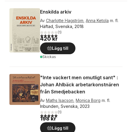
Enskilda arkiv
Av
Charlotte Hagström
,
Anna Ketola
m. fl.
Häftad, Svenska, 2018
(
1
)
5,0
utav 5 stjärnor. Totalt antal röster:
420 kr
Lägg till
Skickas
"Inte vackert men omutligt sant" :
Johan Ahlbäck arbetarkonstnären
från Smedjebacken
Av
Maths Isacson
,
Monica Borg
m. fl.
Inbunden, Svenska, 2023
(
1
)
5,0
utav 5 stjärnor. Totalt antal röster:
198 kr
Lägg till