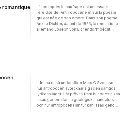
re romantique
L’aube après le naufrage est un essai sur
l’ère dite de l’Anthropocène et sur la poésie
qui est née de son ombre. Dans son poème
An die Dichter, datant de 1826, le romantique
allemand Joseph von Eichendorff décrit
comment la beauté se détourne, en pleurant.
À travers ses lectures de Simone Weil et de
Bruno Latour, le critique littéraire suédois
Mats O. Svensson explore à la fois la poésie
romantique et les possibilités de la poésie,
mais aussi le retour du mythe.
opocen
I denna essä undersöker Mats O Svensson
hur antropocen avtecknar sig i den samtida
lyrikens lager. Här prövas fram hur poesin kan
läsas genom denna geologiska händelse,
och hur antropocen i sin tur kan läsas genom
poesin. I De som sjöng vid civilisationens slut
återvänder mytologin till världen, samtidigt
som den värld vi känner är på väg att skifta
form och bli en annan. Här återfinns några av
de lyriska svaren på transformationen när vi
nu går in i en ny epok. Essän visar hur lyriken