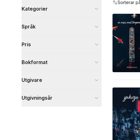
Sorterar p
Kategorier
Böcker
Språk
Skönlitteratur
5
Samhälle och politik
2
Pris
Deckare
1
Visa fler
Bokformat
Visa fler
Utgivare
Utgivningsår