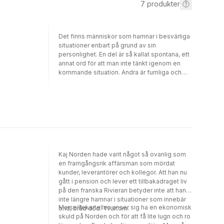
7
produkter
Det finns människor som hamnar i besvärliga
situationer enbart på grund av sin
personlighet. En del är så kallat spontana, ett
annat ord för att man inte tänkt igenom en
kommande situation. Andra är fumliga och
ställer till det för sig och sin omgivning, för att
man inte har hjärnan sammankopplad med
händer och fötter. Sedan finns det hetlevrade
personer som verkar som de självmant söker
problem trots att de, när det brinner till, oftast
inte är medvetna om vad de gör. Och så finns
människor som mycket väl är medvetna om
sitt heta temperament, samtidigt som de är
analytiska och beräknande för att utnyttja
Kaj Norden hade varit något så ovanlig som
den aggressiva läggningen till sin egen
en framgångsrik affärsman som mördat
fördel. Människor som Kaj Nordén. Tycker du
kunder, leverantörer och kollegor. Att han nu
att du känner igen personer eller situationer i
gått i pension och lever ett tillbakadraget liv
den här boken, så grattis; Du har god fantasi!
på den franska Rivieran betyder inte att han
Du kanske skall skriva en bok själv? All
inte längre hamnar i situationer som innebär
Marseillekartellen anser sig ha en ekonomisk
handling och alla personer i denna bok är
ond, bråd död. Tvärtom.
skuld på Norden och för att få lite lugn och ro
påhittade. Likheter med verkliga händelser är