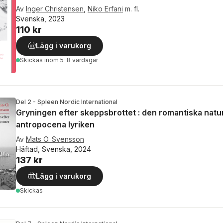
Av
Inger Christensen
,
Niko Erfani
m. fl.
Svenska, 2023
110 kr
Lägg i varukorg
Skickas
inom 5-8 vardagar
Del 2 - Spleen Nordic International
Gryningen efter skeppsbrottet : den romantiska nat
antropocena lyriken
Av
Mats O. Svensson
Häftad, Svenska, 2024
137 kr
Lägg i varukorg
Skickas