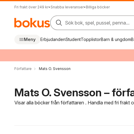
Fri frakt över 249 kr
•
Snabba leveranser
•
Billiga böcker
Sök bok, spel, pussel, penna...
Meny
Erbjudanden
Student
Topplistor
Barn & ungdom
B
Författare
Mats O. Svensson
Mats O. Svensson – förf
Visar alla böcker från författaren . Handla med fri frakt
Hoppa över filtreringsmeny