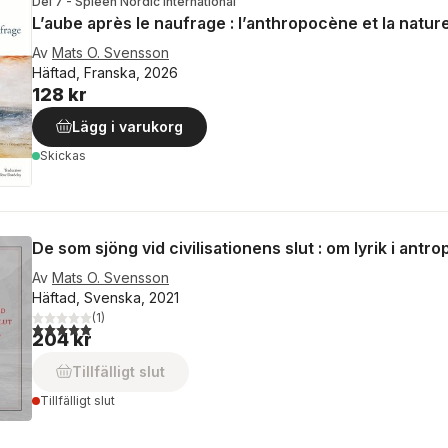
Del 7 - Spleen Nordic International
L’aube après le naufrage : l’anthropocène et la natu
Av
Mats O. Svensson
Häftad, Franska, 2026
128 kr
Lägg i varukorg
Skickas
De som sjöng vid civilisationens slut : om lyrik i antr
Av
Mats O. Svensson
Häftad, Svenska, 2021
(
1
)
5,0
utav 5 stjärnor. Totalt antal röster:
204 kr
Tillfälligt slut
Tillfälligt slut