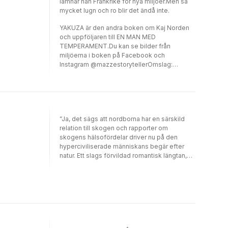
lämnar han Frankrike för nya miljöer.Men så
ren slump.
mycket lugn och ro blir det ändå inte.
YAKUZA är den andra boken om Kaj Norden
och uppföljaren till EN MAN MED
TEMPERAMENT.Du kan se bilder från
miljöerna i boken på Facebook och
lnstagram @mazzestorytellerOmslag:
www.jonassvensson.com
”Ja, det sägs att nordborna har en särskild
relation till skogen och rapporter om
skogens hälsofördelar driver nu på den
hyperciviliserade människans begär efter
natur. Ett slags förvildad romantisk längtan,
som kan urskuljas också i samtidspoesin.” Ur
numrets ledare Poesi av Tobias Berggren,
Daniela Danz, Adriana Aires Rastén, Karl
Daniel Törnkvist, Tone Hødnebø och Eva-
Stina Byggmästar. Essäer av Mats O.
Svensson, Jila Mossaed, Sofia Roberg,
Sanna Samuelsson, Jenny Jarlsdotter