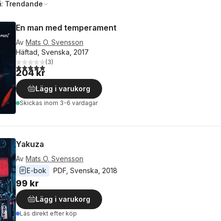
å:
Trendande
En man med temperament
Av
Mats O. Svensson
Häftad, Svenska, 2017
(
3
)
5,0
utav 5 stjärnor. Totalt antal röster:
204 kr
Lägg i varukorg
Skickas
inom 3-6 vardagar
Yakuza
Av
Mats O. Svensson
E-bok
PDF
, 
Svenska
, 
2018
99 kr
Lägg i varukorg
Läs direkt efter köp