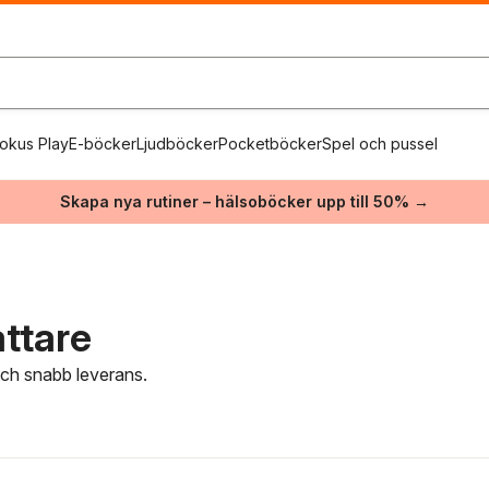
okus Play
E-böcker
Ljudböcker
Pocketböcker
Spel och pussel
Skapa nya rutiner – hälsoböcker upp till 50% →
attare
 och snabb leverans.