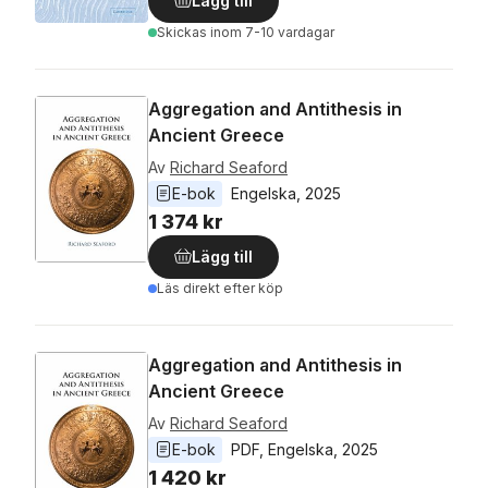
Lägg till
Skickas
inom 7-10 vardagar
Aggregation and Antithesis in
Ancient Greece
Av
Richard Seaford
E-bok
Engelska
, 
2025
1 374 kr
Lägg till
Läs direkt efter köp
Aggregation and Antithesis in
Ancient Greece
Av
Richard Seaford
E-bok
PDF
, 
Engelska
, 
2025
1 420 kr