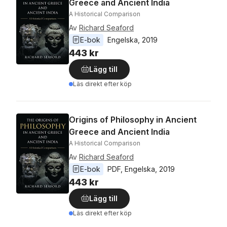
Greece and Ancient India
A Historical Comparison
Av
Richard Seaford
E-bok
Engelska
, 
2019
443 kr
Lägg till
Läs direkt efter köp
Origins of Philosophy in Ancient
Greece and Ancient India
A Historical Comparison
Av
Richard Seaford
E-bok
PDF
, 
Engelska
, 
2019
443 kr
Lägg till
Läs direkt efter köp