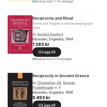
Skickas
inom 7-10 vardagar
Reciprocity and Ritual
Homer and Tragedy in the Developing City-
State
Av
Richard Seaford
Inbunden, Engelska, 1994
1 283 kr
Lägg till
Skickas
inom 5-8 vardagar
Reciprocity in Ancient Greece
Av
Christopher Gill
,
Norman
Postlethwaite
m. fl.
Inbunden, Engelska, 1998
5 453 kr
Lägg till