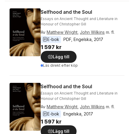
Selfhood and the Soul
Essays on Ancient Thought and Literature in
Honour of Christopher Gill
Av
Matthew Wright
,
John Wilkins
m. fl.
E-bok
PDF
, 
Engelska
, 
2017
1 597 kr
Lägg till
Läs direkt efter köp
Selfhood and the Soul
Essays on Ancient Thought and Literature in
Honour of Christopher Gill
Av
Matthew Wright
,
John Wilkins
m. fl.
E-bok
Engelska
, 
2017
1 597 kr
Lägg till