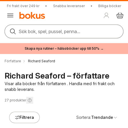
Fri frakt över 249 kr
•
Snabba leveranser
•
Billiga böcker
Sök bok, spel, pussel, penna...
Skapa nya rutiner – hälsoböcker upp till 50% →
Författare
Richard Seaford
Richard Seaford – författare
Visar alla böcker från författaren . Handla med fri frakt och
snabb leverans.
27
produkter
Filtrera
Sortera:
Trendande