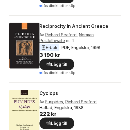
Läs direkt efter köp
Reciprocity in Ancient Greece
Av
Richard Seaford
,
Norman
Postlethwaite
m. fl.
E-bok
PDF
, 
Engelska
, 
1998
3 190 kr
Lägg till
Läs direkt efter köp
Cyclops
Av
Euripides
,
Richard Seaford
Häftad, Engelska, 1988
222 kr
Lägg till