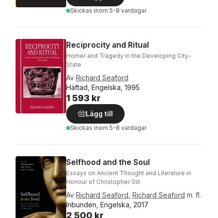
Skickas
inom 5-8 vardagar
Reciprocity and Ritual
Homer and Tragedy in the Developing City-
State
Av
Richard Seaford
Häftad, Engelska, 1995
1 593 kr
Lägg till
Skickas
inom 5-8 vardagar
Selfhood and the Soul
Essays on Ancient Thought and Literature in
Honour of Christopher Gill
Av
Richard Seaford
,
Richard Seaford
m. fl.
Inbunden, Engelska, 2017
2 500 kr