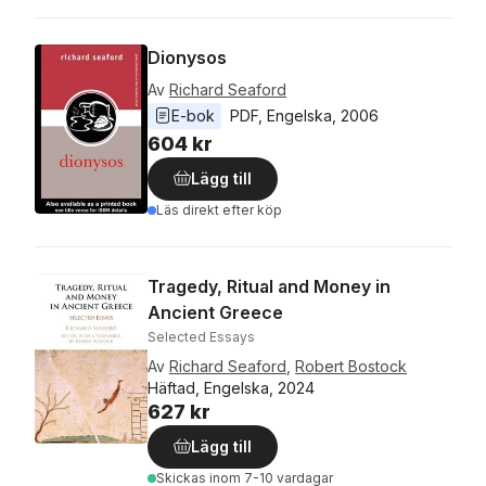
Dionysos
Av
Richard Seaford
E-bok
PDF
, 
Engelska
, 
2006
604 kr
Lägg till
Läs direkt efter köp
Tragedy, Ritual and Money in
Ancient Greece
Selected Essays
Av
Richard Seaford
,
Robert Bostock
Häftad, Engelska, 2024
627 kr
Lägg till
Skickas
inom 7-10 vardagar