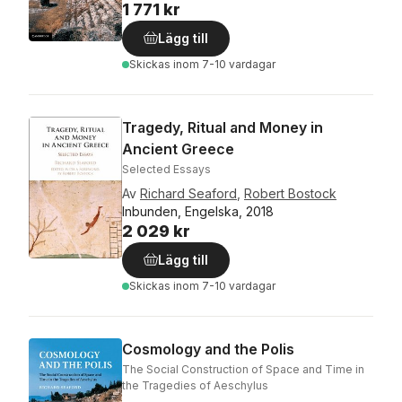
1 771 kr
Lägg till
Skickas
inom 7-10 vardagar
Tragedy, Ritual and Money in
Ancient Greece
Selected Essays
Av
Richard Seaford
,
Robert Bostock
Inbunden, Engelska, 2018
2 029 kr
Lägg till
Skickas
inom 7-10 vardagar
Cosmology and the Polis
The Social Construction of Space and Time in
the Tragedies of Aeschylus