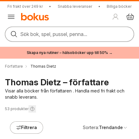
Fri frakt över 249 kr
•
Snabba leveranser
•
Billiga böcker
Sök bok, spel, pussel, penna...
Skapa nya rutiner – hälsoböcker upp till 50% →
Författare
Thomas Dietz
Thomas Dietz – författare
Visar alla böcker från författaren . Handla med fri frakt och
snabb leverans.
53
produkter
Filtrera
Sortera:
Trendande