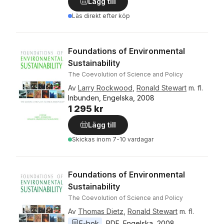
Lägg till
Läs direkt efter köp
Foundations of Environmental
Sustainability
The Coevolution of Science and Policy
Av
Larry Rockwood
,
Ronald Stewart
m. fl.
Inbunden, Engelska, 2008
1 295 kr
Lägg till
Skickas
inom 7-10 vardagar
Foundations of Environmental
Sustainability
The Coevolution of Science and Policy
Av
Thomas Dietz
,
Ronald Stewart
m. fl.
E-bok
PDF
, 
Engelska
, 
2008