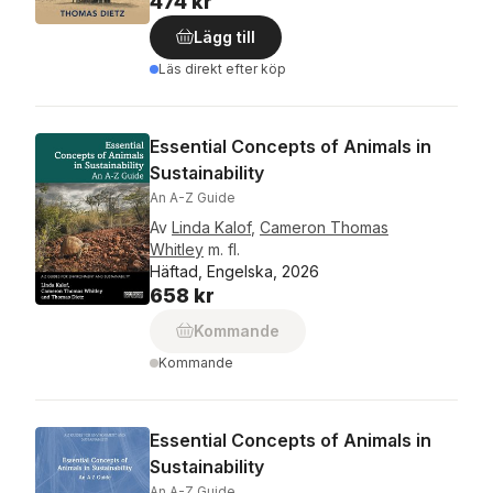
474 kr
Lägg till
Läs direkt efter köp
Essential Concepts of Animals in
Sustainability
An A-Z Guide
Av
Linda Kalof
,
Cameron Thomas
Whitley
m. fl.
Häftad, Engelska, 2026
658 kr
Kommande
Kommande
Essential Concepts of Animals in
Sustainability
An A-Z Guide