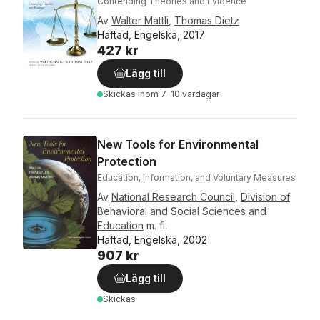
Contending Theories and Evidence
Av
Walter Mattli
,
Thomas Dietz
Häftad, Engelska, 2017
427 kr
Lägg till
Skickas
inom 7-10 vardagar
New Tools for Environmental
Protection
Education, Information, and Voluntary Measures
Av
National Research Council
,
Division of
Behavioral and Social Sciences and
Education
m. fl.
Häftad, Engelska, 2002
907 kr
Lägg till
Skickas