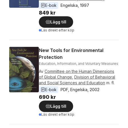
E-bok
Engelska
, 
1997
849 kr
Lägg till
Läs direkt efter köp
New Tools for Environmental
Protection
Education, Information, and Voluntary Measures
Av
Committee on the Human Dimensions
of Global Change
,
Division of Behavioral
and Social Sciences and Education
m. fl.
E-bok
PDF
, 
Engelska
, 
2002
690 kr
Lägg till
Läs direkt efter köp