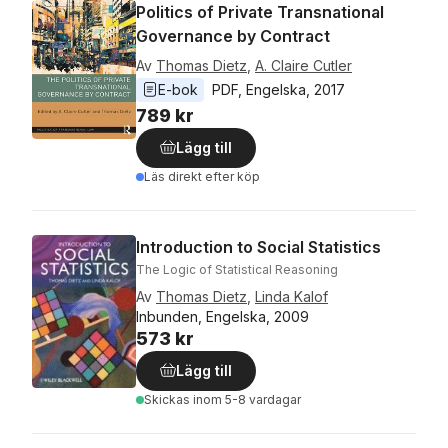
Politics of Private Transnational
Governance by Contract
Av
Thomas Dietz
,
A. Claire Cutler
E-bok
PDF
, 
Engelska
, 
2017
789 kr
Lägg till
Läs direkt efter köp
Introduction to Social Statistics
The Logic of Statistical Reasoning
Av
Thomas Dietz
,
Linda Kalof
Inbunden, Engelska, 2009
573 kr
Lägg till
Skickas
inom 5-8 vardagar