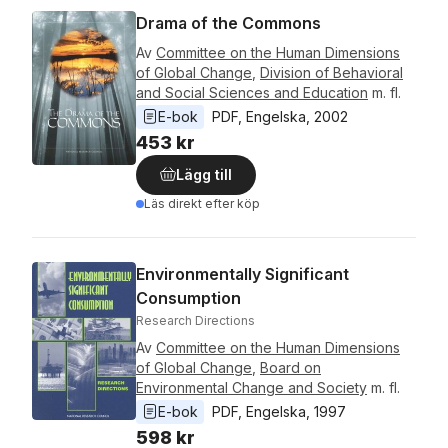
Drama of the Commons
Av
Committee on the Human Dimensions
of Global Change
,
Division of Behavioral
and Social Sciences and Education
m. fl.
E-bok
PDF
, 
Engelska
, 
2002
453 kr
Lägg till
Läs direkt efter köp
Environmentally Significant
Consumption
Research Directions
Av
Committee on the Human Dimensions
of Global Change
,
Board on
Environmental Change and Society
m. fl.
E-bok
PDF
, 
Engelska
, 
1997
598 kr