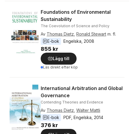
Foundations of Environmental
Sustainability
The Coevolution of Science and Policy
Av
Thomas Dietz
,
Ronald Stewart
m. fl.
E-bok
Engelska
, 
2008
855 kr
Lägg till
Läs direkt efter köp
International Arbitration and Global
Governance
Contending Theories and Evidence
Av
Thomas Dietz
,
Walter Mattli
E-bok
PDF
, 
Engelska
, 
2014
376 kr