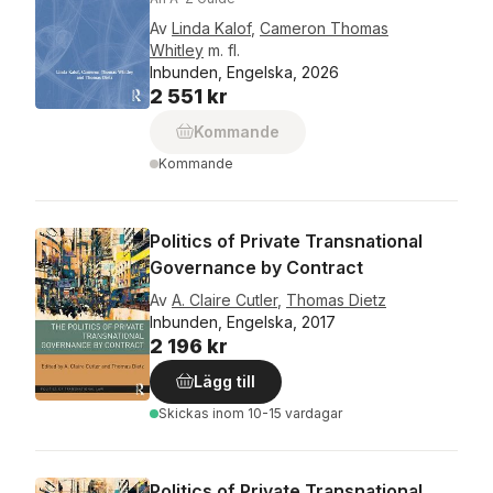
Av
Linda Kalof
,
Cameron Thomas
Whitley
m. fl.
Inbunden, Engelska, 2026
2 551 kr
Kommande
Kommande
Politics of Private Transnational
Governance by Contract
Av
A. Claire Cutler
,
Thomas Dietz
Inbunden, Engelska, 2017
2 196 kr
Lägg till
Skickas
inom 10-15 vardagar
Politics of Private Transnational