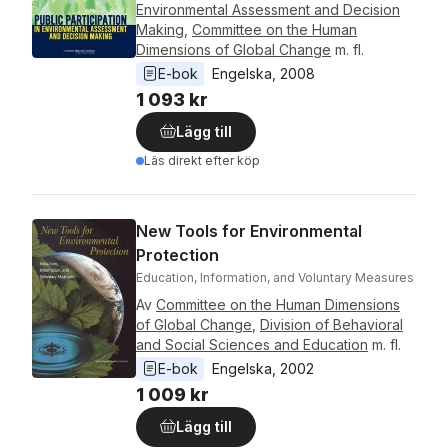
Environmental Assessment and Decision
Making
,
Committee on the Human
Dimensions of Global Change
m. fl.
E-bok
Engelska
, 
2008
1 093 kr
Lägg till
Läs direkt efter köp
New Tools for Environmental
Protection
Education, Information, and Voluntary Measures
Av
Committee on the Human Dimensions
of Global Change
,
Division of Behavioral
and Social Sciences and Education
m. fl.
E-bok
Engelska
, 
2002
1 009 kr
Lägg till