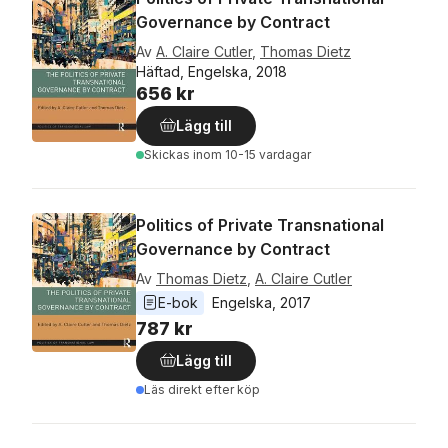
Governance by Contract
Av
A. Claire Cutler
,
Thomas Dietz
Häftad, Engelska, 2018
656 kr
Lägg till
Skickas
inom 10-15 vardagar
Politics of Private Transnational
Governance by Contract
Av
Thomas Dietz
,
A. Claire Cutler
E-bok
Engelska
, 
2017
787 kr
Lägg till
Läs direkt efter köp