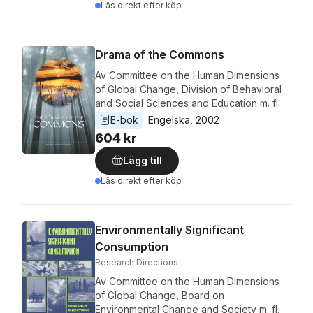
Läs direkt efter köp
Drama of the Commons
Av
Committee on the Human Dimensions
of Global Change
,
Division of Behavioral
and Social Sciences and Education
m. fl.
E-bok
Engelska
, 
2002
604 kr
Lägg till
Läs direkt efter köp
Environmentally Significant
Consumption
Research Directions
Av
Committee on the Human Dimensions
of Global Change
,
Board on
Environmental Change and Society
m. fl.