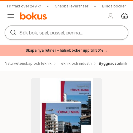
Fri frakt över 249 kr
•
Snabba leveranser
•
Billiga böcker
Sök bok, spel, pussel, penna...
Skapa nya rutiner – hälsoböcker upp till 50% →
Naturvetenskap och teknik
Teknik och industri
Byggnadsteknik