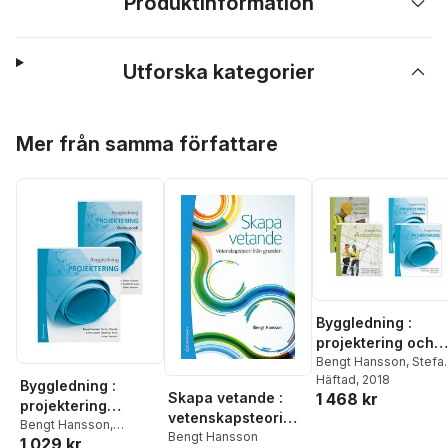
Produktinformation
Utforska kategorier
Hoppa över listan
Mer från samma författare
Byggledning :
projektering och
produktion med
Bengt Hansson
,
Stefa
Olander
Häftad
, 2018
,
Anne Landin
,
övningar (paket)
Byggledning :
Skapa vetande :
1 468 kr
Radhlinah Aulin
,
Mats
projektering
Persson
,
Urban
vetenskapsteori
(paket)
Bengt Hansson
,
Persson
från grunden
Bengt Hansson
1 029 kr
Radhlinah Aulin
,
Anne