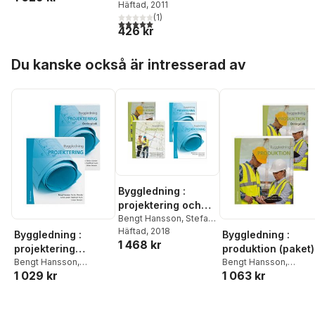
Häftad
, 2011
Landin
,
Stefan Olander
,
(
1
)
Urban Persson
5,0
utav 5 stjärnor. Totalt antal röster:
426 kr
Hoppa över listan
Du kanske också är intresserad av
Byggledning :
projektering och
produktion med
Bengt Hansson
,
Stefan
Olander
Häftad
, 2018
,
Anne Landin
,
övningar (paket)
Byggledning :
Byggledning :
1 468 kr
Radhlinah Aulin
,
Mats
projektering
produktion (paket)
Persson
,
Urban
(paket)
Bengt Hansson
,
Bengt Hansson
,
Persson
1 029 kr
1 063 kr
Radhlinah Aulin
,
Anne
Radhlinah Aulin
,
Anne
Landin
,
Stefan Olander
,
Landin
,
Stefan Olande
Urban Persson
Mats Persson
,
Urban
Persson