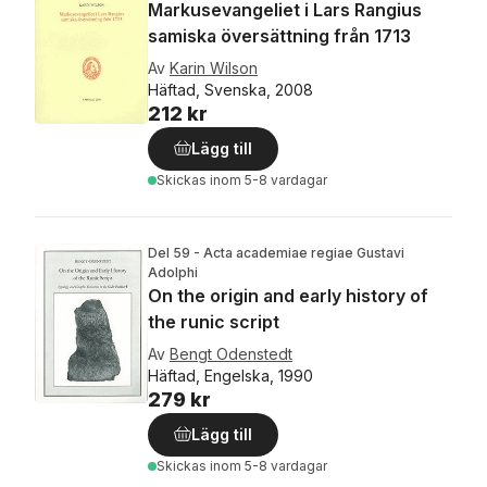
Markusevangeliet i Lars Rangius
samiska översättning från 1713
Av
Karin Wilson
Häftad, Svenska, 2008
212 kr
Lägg till
Skickas
inom 5-8 vardagar
Del 59 - Acta academiae regiae Gustavi
Adolphi
On the origin and early history of
the runic script
Av
Bengt Odenstedt
Häftad, Engelska, 1990
279 kr
Lägg till
Skickas
inom 5-8 vardagar