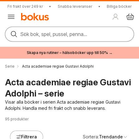
Fri frakt över 249 kr
•
Snabba leveranser
•
Billiga böcker
Sök bok, spel, pussel, penna...
Skapa nya rutiner – hälsoböcker upp till 50% →
Serie
Acta academiae regiae Gustavi Adolphi
Acta academiae regiae Gustavi
Adolphi – serie
Visar alla böcker i serien Acta academiae regiae Gustavi
Adolphi. Handla med fri frakt och snabb leverans.
95
produkter
Filtrera
Sortera:
Trendande