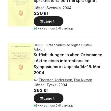
Språkhistoria och flerspråkighet
Häftad, Svenska, 2004
230 kr
Lägg till
Skickas
inom 5-8 vardagar
Del 88 - Acta academiae regiae Gustavi
Adolphi
Suffixbildungen in alten Ortsnamen
: Akten eines internationalen
Symposiums in Uppsala 14.-16. Mai
2004
Av
Thorsten Andersson
,
Eva Nyman
Häftad, Tyska, 2004
262 kr
Lägg till
Skickas
inom 5-8 vardagar