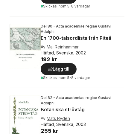
Skickas
inom 5-8 vardagar
Del 80 - Acta academiae regiae Gustavi
Adolphi
En 1700-talsordlista från Piteå
Av
Maj Reinhammar
Häftad, Svenska, 2002
192 kr
Lägg till
Skickas
inom 5-8 vardagar
Del 82 - Acta academiae regiae Gustavi
Adolphi
Botaniska strövtåg
Av
Mats Rydén
Häftad, Svenska, 2003
255 kr