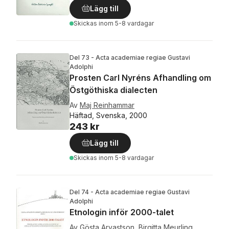
Lägg till
Skickas
inom 5-8 vardagar
Del 73 - Acta academiae regiae Gustavi
Adolphi
Prosten Carl Nyréns Afhandling om
Östgöthiska dialecten
Av
Maj Reinhammar
Häftad, Svenska, 2000
243 kr
Lägg till
Skickas
inom 5-8 vardagar
Del 74 - Acta academiae regiae Gustavi
Adolphi
Etnologin inför 2000-talet
Av
Gösta Arvastson
,
Birgitta Meurling