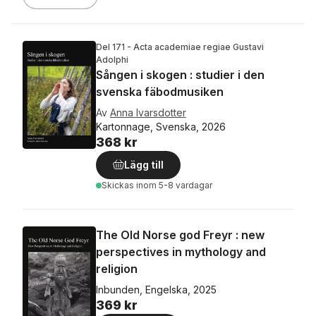
Del 171 - Acta academiae regiae Gustavi
Adolphi
Sången i skogen : studier i den
svenska fäbodmusiken
Av
Anna Ivarsdotter
Kartonnage, Svenska, 2026
368 kr
Lägg till
Skickas
inom 5-8 vardagar
The Old Norse god Freyr : new
perspectives in mythology and
religion
Inbunden, Engelska, 2025
369 kr