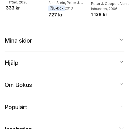
Granger
Häftad
, 2026
,
Peter J
Adolescent Eating
Alan Stein
,
Peter J.
Adolescent Eating
Peter J. Cooper
,
Alan
333 kr
Lawrence
,
Heather
Cooper
E-bok
2013
Disorders
Stein
Inbunden
, 2006
Disorders
O'Mahen
,
Alan Stein
1 138 kr
727 kr
Mina sidor
Hjälp
Om Bokus
Populärt