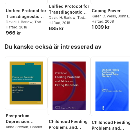
Unified Protocol for
Unified Protocol for
Coping Power
Transdiagnostic
Transdiagnostic
Karen C. Wells
,
John E.
Treatment of
David H. Barlow
,
Todd
Lochman
Häftad
, 2008
,
Lisa A.
Treatment of
David H. Barlow
,
Todd
J. Farchione
Häftad
, 2018
,
Shannon
Emotional
1 039 kr
Lenhart
J. Farchione
Häftad
, 2018
,
Shannon
685 kr
Emotional
Sauer-Zavala
,
Heather
Disorders
966 kr
Sauer-Zavala
,
Heather
Murray Latin
,
Kristen K.
Disorders
Murray Latin
,
Kristen K.
Ellard
,
Jacqueline R.
Hoppa över listan
Ellard
,
Jacqueline R.
Bullis
,
Kate H. Bentley
,
Du kanske också är intresserad av
Bullis
,
Kate H. Bentley
,
Hannah T. Boettcher
,
Hannah T. Boettcher
,
Clair Cassiello-Robbins
Clair Cassiello-Robbins
Postpartum
Childhood Feeding
Depression
Childhood Feedin
Problems and
Workbook
Anne Stewart
,
Charlotte
Problems and