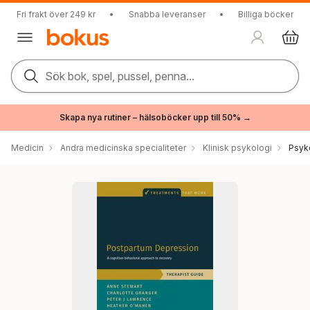
Fri frakt över 249 kr
•
Snabba leveranser
•
Billiga böcker
Sök bok, spel, pussel, penna...
Skapa nya rutiner – hälsoböcker upp till 50% →
Medicin
Andra medicinska specialiteter
Klinisk psykologi
Psyk