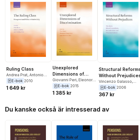
Unexplored
Ruling Class
Structural Reform
Dimensions of
Andrea Prat
,
Antonio
Without Prejudice
Discrimination
Giovanni Peri
,
Eleonora
Merlo
,
Tito Boeri
E-bok
2010
Vincenzo Galasso
,
Patacchini
,
Tito Boeri
E-bok
2015
1 649 kr
Riccardo Faini
,
Micael
E-bok
2006
1 385 kr
Castanheira
,
Tito Boer
367 kr
Hoppa över listan
Du kanske också är intresserad av