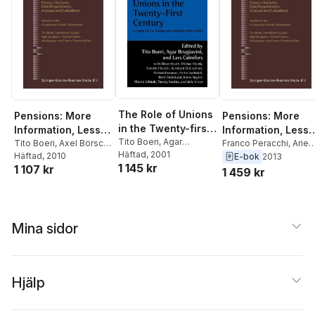
The Role of Unions
Pensions: More
Pensions: More
in the Twenty-first
Information, Less
Information, Less
Century
Tito Boeri
,
Agar
Ideology
Tito Boeri
,
Axel Börsch-
Ideology
Franco Peracchi
,
Arie
Brugiavini
Häftad
, 2001
,
Lars
Supan
Häftad
,
, 2010
Agar Brugiavini
,
Kapteyn
,
Richard
E-bok
2013
1 145 kr
Calmfors
1 107 kr
Richard Disney
,
Arie
Disney
,
Agar Brugiavin
1 459 kr
Kapteyn
,
Franco
Axel Borsch-Supan
,
Peracchi
Tito Boeri
Mina sidor
Hjälp