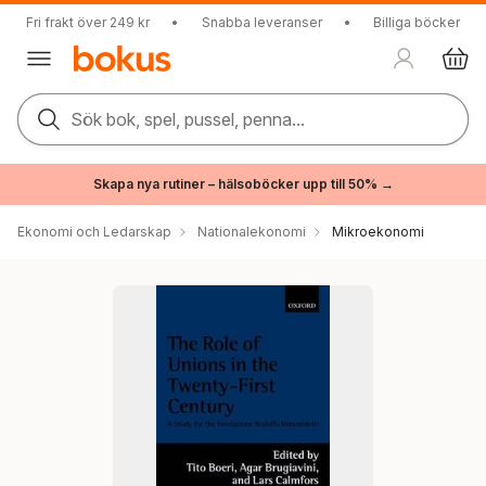
Fri frakt över 249 kr
•
Snabba leveranser
•
Billiga böcker
Sök bok, spel, pussel, penna...
Skapa nya rutiner – hälsoböcker upp till 50% →
Ekonomi och Ledarskap
Nationalekonomi
Mikroekonomi