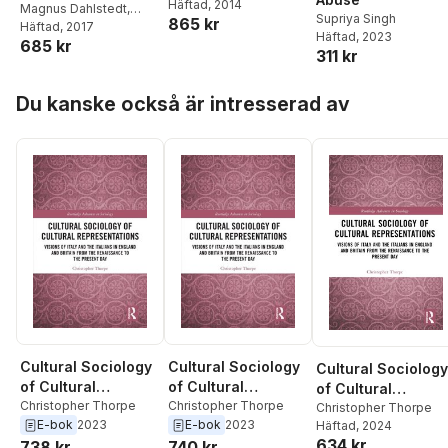
Häftad
, 2014
Ethnic Relations
Magnus Dahlstedt
,
Supriya Singh
865 kr
Anders Neergaard
Häftad
, 2017
Häftad
, 2023
685 kr
311 kr
Hoppa över listan
Du kanske också är intresserad av
Cultural Sociology
Cultural Sociology
Cultural Sociology
of Cultural
of Cultural
of Cultural
Representations
Christopher Thorpe
Representations
Christopher Thorpe
Representations
Christopher Thorpe
E-bok
2023
E-bok
2023
Häftad
, 2024
634 kr
738 kr
740 kr