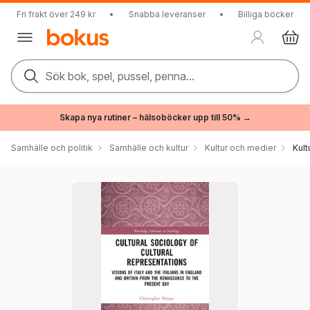
Fri frakt över 249 kr
•
Snabba leveranser
•
Billiga böcker
Sök bok, spel, pussel, penna...
Skapa nya rutiner – hälsoböcker upp till 50% →
Samhälle och politik
Samhälle och kultur
Kultur och medier
Kul