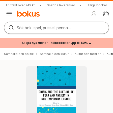
Fri frakt över 249 kr
•
Snabba leveranser
•
Billiga böcker
Sök bok, spel, pussel, penna...
Skapa nya rutiner – hälsoböcker upp till 50% →
Samhälle och politik
Samhälle och kultur
Kultur och medier
Kul