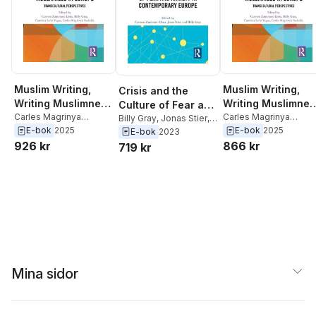
Muslim Writing,
Muslim Writing,
Crisis and the
Writing Muslimness
Writing Muslimnes
Culture of Fear and
in Europe
Carles Magrinya
in Europe
Carles Magrinya
Anxiety in
Billy Gray
,
Jonas Stier
,
Badiella
,
Carolina Leon
Badiella
,
Carolina Leo
E-bok
2025
E-bok
2025
Carmen Zamorano
E-bok
2023
Contemporary
Vegas
,
Billy Gray
,
Vegas
,
Billy Gray
,
Llena
926 kr
866 kr
719 kr
Europe
Carmen Zamorano
Carmen Zamorano
Llena
Llena
Mina sidor