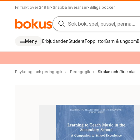
Fri frakt över 249 kr
•
Snabba leveranser
•
Billiga böcker
Sök bok, spel, pussel, penna...
Meny
Erbjudanden
Student
Topplistor
Barn & ungdom
B
Psykologi och pedagogik
Pedagogik
Skolan och förskolan