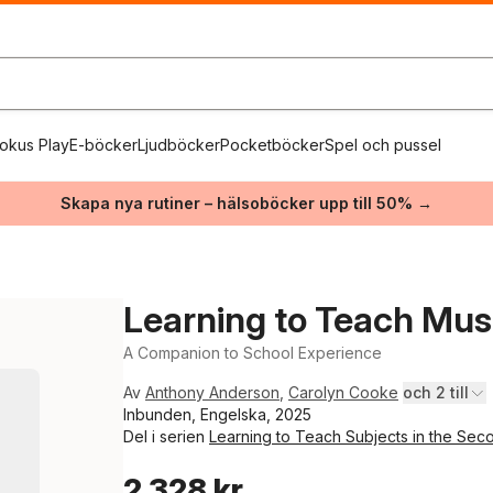
okus Play
E-böcker
Ljudböcker
Pocketböcker
Spel och pussel
Skapa nya rutiner – hälsoböcker upp till 50% →
Learning to Teach Mus
A Companion to School Experience
Av
Anthony Anderson
,
Carolyn Cooke
och 2 till
Inbunden, Engelska, 2025
Del i serien
Learning to Teach Subjects in the Sec
2 328 kr