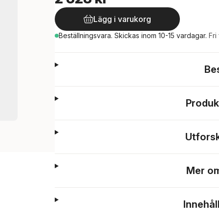
Lägg i varukorg
Beställningsvara.
Skickas
inom 10-15 vardagar
.
Fri
Be
Produk
Utfors
Mer om
Innehål