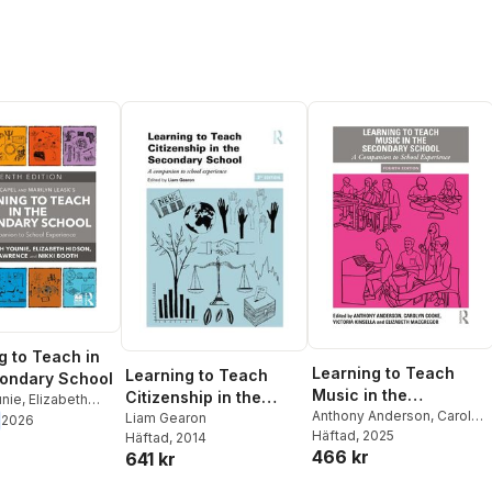
g to Teach in
Learning to Teach
Learning to Teach
ondary School
Music in the
Citizenship in the
unie
,
Elizabeth
Secondary School
Anthony Anderson
,
Carolyn
Secondary School
Liam Gearon
ulia Lawrence
,
2026
Cooke
Häftad
,
, 2025
Victoria Kinsella
,
Häftad
, 2014
th
466 kr
Elizabeth MacGregor
641 kr