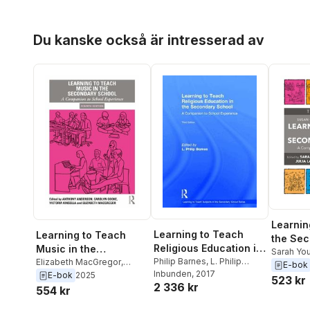
Hoppa över listan
Du kanske också är intresserad av
Learnin
Learning to Teach
Learning to Teach
the Sec
Religious Education in
Music in the
Sarah Yo
the Secondary School
Philip Barnes
,
L. Philip
Secondary School
Elizabeth MacGregor
,
Hidson
,
J
E-bok
Barnes
Inbunden
, 2017
Victoria Kinsella
,
Carolyn
E-bok
2025
Nikki Boo
523 kr
2 336 kr
Cooke
,
Anthony Anderson
554 kr