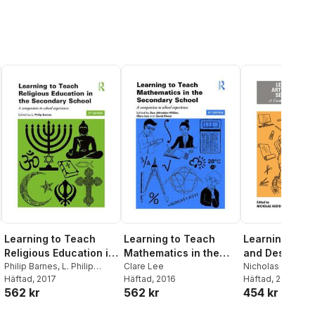
Learning to Teach
Learning to Teach
Learning to T
Religious Education in
Mathematics in the
and Design in
the Secondary School
Philip Barnes
,
L. Philip
Secondary School
Clare Lee
Secondary Sc
Nicholas Addiso
Barnes
Häftad
, 2017
Häftad
, 2016
Burgess
Häftad
, 2024
562 kr
562 kr
454 kr