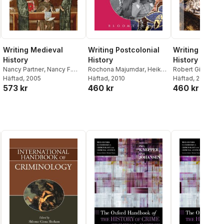
Writing Medieval
Writing Postcolonial
Writing Cont
History
History
History
Nancy Partner
,
Nancy F.
Rochona Majumdar
,
Heiko
Robert Gildea
,
An
Partner
Häftad
, 2005
Feldner
Häftad
, 2010
Simonin
Häftad
, 2008
,
Heiko F
573 kr
460 kr
460 kr