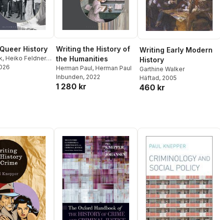
 Queer History
Writing the History of
Writing Early Modern
k
,
Heiko Feldner
,
the Humanities
History
ssmore
2026
,
Stefan
Herman Paul
,
Herman Paul
Garthine Walker
izette Jacinto
Inbunden
, 2022
Häftad
, 2005
1 280 kr
460 kr