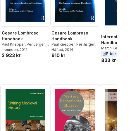
Cesare Lombroso
Cesare Lombroso
International
Handbook
Handbook
Handbook of
Paul Knepper
,
Per Jørgen
Paul Knepper
,
Per Jørgen
Victimology
Martin Kett
,
Paul 
Ystehede
Inbunden
, 2012
Ystehede
Häftad
, 2014
Shlomo Giora S
E-bok
2010
2 923 kr
910 kr
833 kr