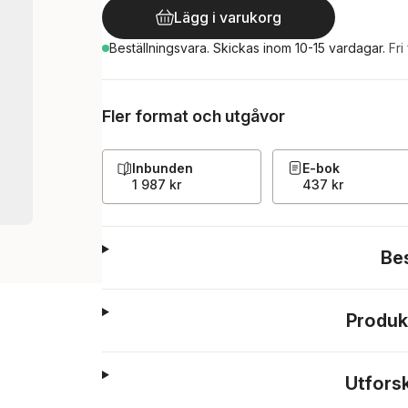
Lägg i varukorg
Beställningsvara.
Skickas
inom 10-15 vardagar
.
Fri
Fler format och utgåvor
Inbunden
E-bok
1 987 kr
437 kr
Be
Produk
Utfors