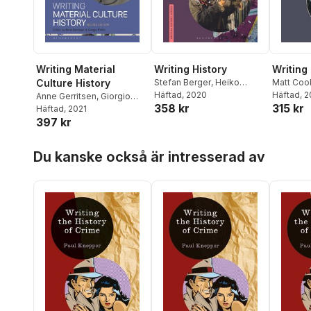
Writing Material
Writing History
Writing
Culture History
Stefan Berger
,
Heiko
Matt Coo
Feldner
Häftad
, 2020
,
Kevin Passmore
Kevin Pa
Häftad
, 
Anne Gerritsen
,
Giorgio
358 kr
315 kr
Berger
,
L
Riello
Häftad
, 2021
397 kr
Hoppa över listan
Du kanske också är intresserad av