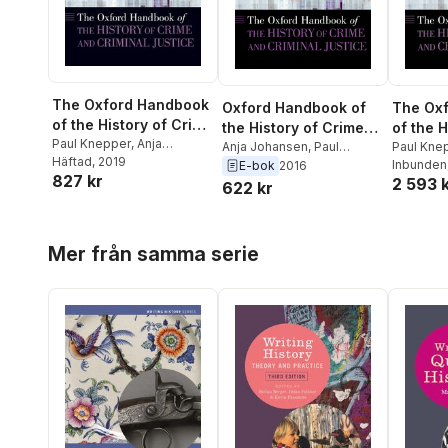
The Oxford Handbook
Oxford Handbook of
The Ox
of the History of Crime
the History of Crime
of the H
and Criminal Justice
Paul Knepper
,
Anja
and Criminal Justice
Anja Johansen
,
Paul
and Cri
Paul Kne
Johansen
Häftad
, 2019
Knepper
Johanse
Inbunden
E-bok
2016
827 kr
2 593 
622 kr
Hoppa över listan
Mer från samma serie