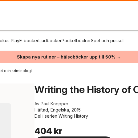
okus Play
E-böcker
Ljudböcker
Pocketböcker
Spel och pussel
Skapa nya rutiner – hälsoböcker upp till 50% →
et och kriminologi
Writing the History of 
Av
Paul Knepper
Häftad, Engelska, 2015
Del i serien
Writing History
404 kr