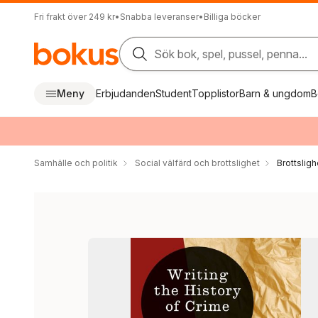
Fri frakt över 249 kr
•
Snabba leveranser
•
Billiga böcker
Sök bok, spel, pussel, penna...
Meny
Erbjudanden
Student
Topplistor
Barn & ungdom
B
Samhälle och politik
Social välfärd och brottslighet
Brottsligh