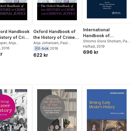
International
ford Handbook
Oxford Handbook of
Handbook of
istory of Crime
the History of Crime
Victimology
Shlomo Giora Shoham
,
Paul
minal Justice
pper
,
Anja
and Criminal Justice
Anja Johansen
,
Paul
Knepper
Häftad
, 2019
,
Martin Kett
n
, 2016
Knepper
E-bok
2016
696 kr
kr
622 kr