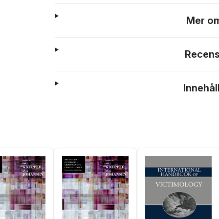
Mer om
Recens
Innehål