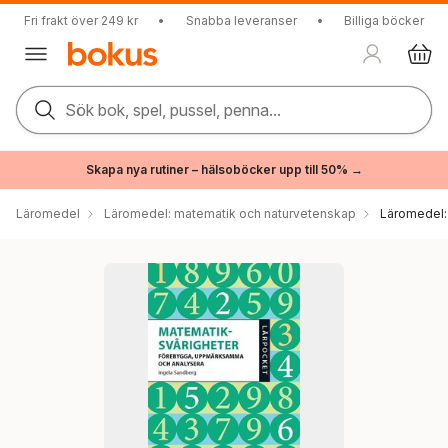
Fri frakt över 249 kr
•
Snabba leveranser
•
Billiga böcker
Sök bok, spel, pussel, penna...
Skapa nya rutiner – hälsoböcker upp till 50% →
Läromedel
Läromedel: matematik och naturvetenskap
Läromedel: