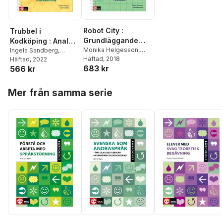
Robot City :
Trubbel i
Grundläggande
Kodköping : Analog
programmering i
Monika Helgesson
,
programmering och
Ingela Sandberg
,
Ingela Sandberg
Häftad
, 2018
Monika Helgesson
Häftad
, 2022
matematik ÅK 1-3
problemlösning
683 kr
566 kr
Hoppa över listan
Mer från samma serie