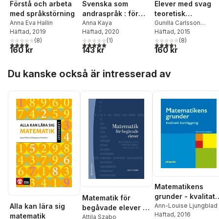
Förstå och arbeta
Svenska som
Elever med svag
med språkstörning
andraspråk : för
teoretisk
Anna Eva Hallin
vilka och hur kan
Anna Kaya
begåvning
Gunilla Carlsson
Häftad
, 2019
Häftad
, 2020
Kendall
Häftad
, 2015
undervisningen
(
8
)
(
1
)
(
8
)
organiseras?
4,0
utav 5 stjärnor. Totalt antal röster:
5,0
utav 5 stjärnor. Totalt antal röster:
4,4
utav 5 stjärnor. Tota
160 kr
143 kr
160 kr
Hoppa över listan
Du kanske också är intresserad av
Matematikens
grunder - kvalitati
Matematik för
Alla kan lära sig
kartläggning
Ann-Louise Ljungblad
begåvade elever :
Häftad
, 2016
matematik
bemötande och
Attila Szabo