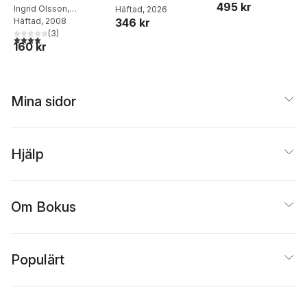
495 kr
Ingrid Olsson
,
Häftad
, 2026
undervisning som
Margareta Forsbäck
Häftad
, 2008
346 kr
stöttar
(
3
)
4,0
utav 5 stjärnor. Totalt antal röster:
160 kr
Mina sidor
Hjälp
Om Bokus
Populärt