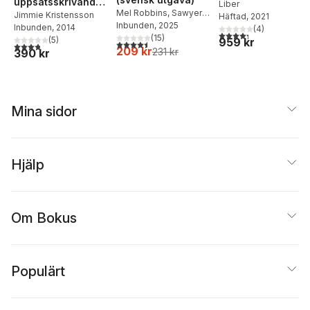
uppsatsskrivande
Liber
Mel Robbins
,
Sawyer
och
Jimmie Kristensson
Häftad
, 2021
Robbins
Inbunden
, 2025
Inbunden
, 2014
forskningsmetodik :
(
4
)
4,3
utav 5 stjärnor. Tota
(
15
)
(
5
)
959 kr
för studenter inom
4,5
utav 5 stjärnor. Totalt antal röster:
3,8
utav 5 stjärnor. Totalt antal röster:
209 kr
231 kr
390 kr
hälso- och
sjukvård
Mina sidor
Hjälp
Om Bokus
Populärt