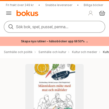
Fri frakt över 249 kr
•
Snabba leveranser
•
Billiga böcker
Sök bok, spel, pussel, penna...
Skapa nya rutiner – hälsoböcker upp till 50% →
Samhälle och politik
Samhälle och kultur
Kultur och medier
Kul