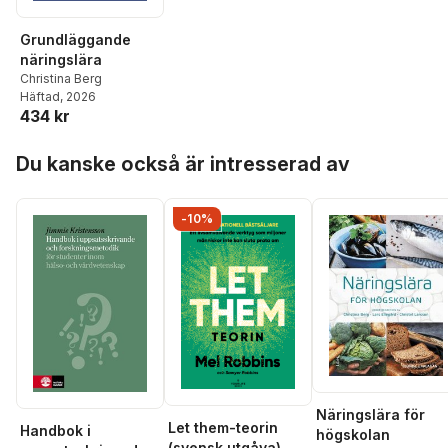
Grundläggande
näringslära
Christina Berg
Häftad
, 2026
434 kr
Hoppa över listan
Du kanske också är intresserad av
-10%
Näringslära för
Let them-teorin
Handbok i
högskolan
(svensk utgåva)