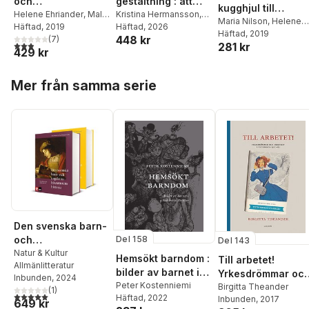
och
gestaltning : att
kugghjul till
ungdomslitteratur
Helene Ehriander
,
Malin
arbeta med
Kristina Hermansson
,
samhällskritik
Maria Nilson
,
Helene
Alkestrand
Häftad
, 2019
,
Anna
Anna Nordenstam
Häftad
, 2026
,
litteratur på
Ehriander
Häftad
, 2019
448 kr
Arnman
,
Katarina
(
7
)
Malin Blix
,
Christoffer
mellanstadiet
2,9
utav 5 stjärnor. Totalt antal röster:
281 kr
429 kr
Eriksson Barajas
,
Peter
Dahl
,
Martin Hellström
,
Kostenniemi
,
Corina
Ola Henricsson
,
Mary
Hoppa över listan
Löwe
,
Martin
Ingemansson
,
Peter
Mer från samma serie
Malmström
,
Maria
Kostenniemi
,
Stefan
Nilson
,
Åsa Nilsson
Lundström
,
Maria
Skåve
,
Linda Piltz
,
Nilson
,
Olle Nordberg
,
Cecilia Trenter
,
Emma
Anna Smedberg
Tornborg
,
Eva
Bondesson
,
Ann
Söderberg
,
Åsa
Steiner
,
Anette
Warnqvist
Svensson
,
Olle Widhe
Den svenska barn-
Del 158
och
Del 143
ungdomslitterature
Natur & Kultur
Hemsökt barndom :
Till arbetet!
Allmänlitteratur
ns historia 1-2
bilder av barnet i
Yrkesdrömmar oc
Inbunden
, 2024
gotisk
Peter Kostenniemi
arbetsliv i
Birgitta Theander
(
1
)
5,0
utav 5 stjärnor. Totalt antal röster:
Häftad
, 2022
barnlitteratur
Inbunden
, 2017
flickboken 1920-
649 kr