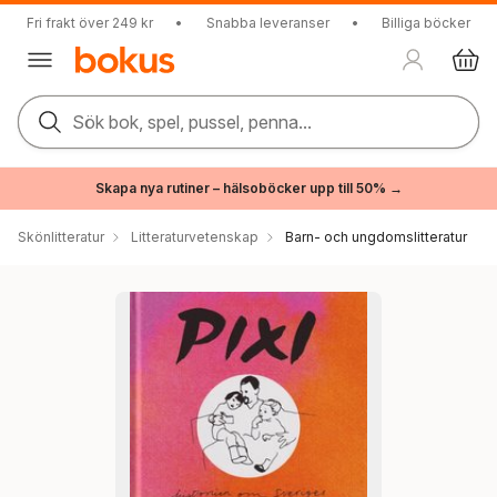
Fri frakt över 249 kr
•
Snabba leveranser
•
Billiga böcker
Sök bok, spel, pussel, penna...
Skapa nya rutiner – hälsoböcker upp till 50% →
Skönlitteratur
Litteraturvetenskap
Barn- och ungdomslitteratur