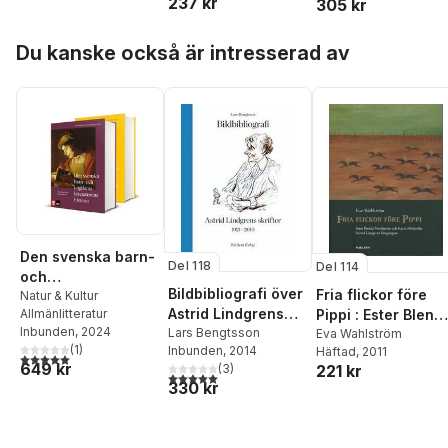
237 kr
305 kr
Hoppa över listan
Du kanske också är intresserad av
Den svenska barn-
Del 118
Del 114
och
Bildbibliografi över
Fria flickor före
ungdomslitterature
Natur & Kultur
Astrid Lindgrens
Allmänlitteratur
Pippi : Ester Blend
ns historia 1-2
Inbunden
, 2024
skrifter 1921-2010
Lars Bengtsson
Nordström och
Eva Wahlström
(
1
)
Inbunden
, 2014
Häftad
, 2011
Karin Michaëlis :
5,0
utav 5 stjärnor. Totalt antal röster:
649 kr
(
3
)
221 kr
Astrid Lindgrens
5,0
utav 5 stjärnor. Totalt antal röster:
330 kr
föregångare