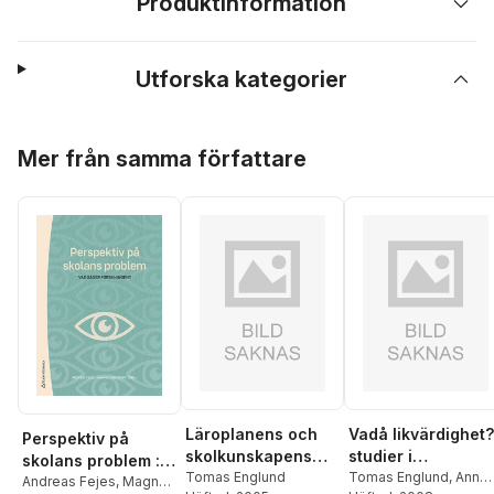
Produktinformation
Utforska kategorier
Hoppa över listan
Mer från samma författare
Läroplanens och
Vadå likvärdighet?
Perspektiv på
skolkunskapens
studier i
skolans problem :
politiska dimension
Tomas Englund
utbildningspolitisk
Tomas Englund
,
Ann
vad säger
Andreas Fejes
,
Magnus