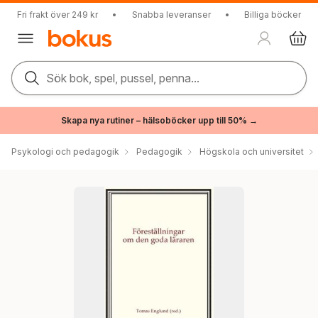
Fri frakt över 249 kr
•
Snabba leveranser
•
Billiga böcker
Sök bok, spel, pussel, penna...
Skapa nya rutiner – hälsoböcker upp till 50% →
Psykologi och pedagogik
Pedagogik
Högskola och universitet