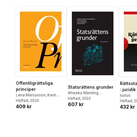
Ryffé
,
Gustaf Wall
Thorburn Stern
,
Karin
Åhman
Offentligrättsliga
Rättsst
Statsrättens grunder
principer
: juridik
Wiweka Warnling
Lena Marcusson
,
Karin
världen
Iustus
Conradson
Häftad
, 2022
,
Hedvig Bernitz
,
Åhman
Häftad
,
, 2020
Jane Reichel
,
Häftad
, 
Sverige
607 kr
Lena Sandström
,
Karin
409 kr
Fredrik Sterzel
,
Thomas
432 kr
Åhman
Bull
,
Ingrid Helmius
,
Lotta
Lerwall
,
Olle Lundin
,
Gustaf
Wall