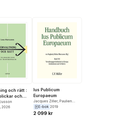
Ius Publicum
ing och rätt :
Europaeum
blickar och
Jacques Ziller
,
Paulien
sfrågor
cusson
Willemsen
,
Robert
E-bok
2019
, 2026
Thomas
,
Benjamin
2 099 kr
Schindler
,
Bozena
Popowska
,
Thomas
Olechowski
,
Franz LL.M.