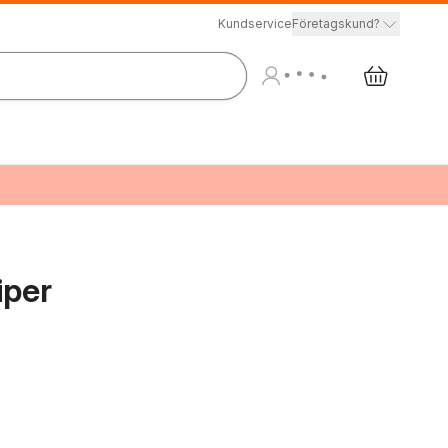
Kundservice
Företagskund?
iper