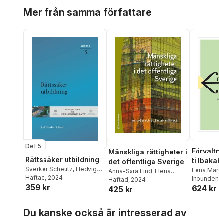
Hoppa över listan
Mer från samma författare
Del 5
Förvaltn
Mänskliga rättigheter i
Rättssäker utbildning
tillbaka
det offentliga Sverige
Sverker Scheutz
,
Hedvig
framtid
Lena Mar
Anna-Sara Lind
,
Elena
Bernitz
Häftad
, 2024
,
Susanne Fransson
,
Inbunden
Namli
Häftad
,
Thomas Bull
, 2024
,
Jenny
359 kr
Torbjörn Ingvarsson
,
624 kr
425 kr
Ehnberg
,
Johan Hirschfeldt
,
Anders Ivarsson
Morten Kjærum
,
Lena
Westerberg
,
Lotta Lerwall
,
Hoppa över listan
Marcusson
,
Martin Mörk
,
Du kanske också är intresserad av
Lena Marcusson
,
David
Annika Nilsson
,
Rebecca