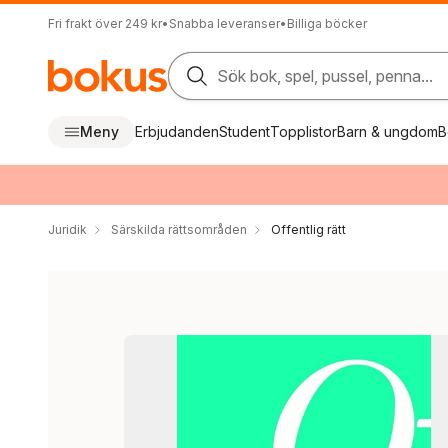
Fri frakt över 249 kr
•
Snabba leveranser
•
Billiga böcker
Sök bok, spel, pussel, penna...
Meny
Erbjudanden
Student
Topplistor
Barn & ungdom
B
Juridik
Särskilda rättsområden
Offentlig rätt