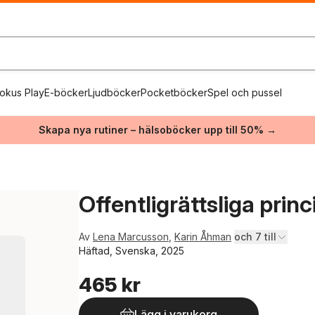
okus Play
E-böcker
Ljudböcker
Pocketböcker
Spel och pussel
Skapa nya rutiner – hälsoböcker upp till 50% →
Offentligrättsliga princ
Av
Lena Marcusson
,
Karin Åhman
och 7 till
Häftad, Svenska, 2025
465 kr
Lägg i varukorg