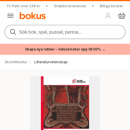
Fri frakt över 249 kr
•
Snabba leveranser
•
Billiga böcker
Sök bok, spel, pussel, penna...
Skapa nya rutiner – hälsoböcker upp till 50% →
Skönlitteratur
Litteraturvetenskap