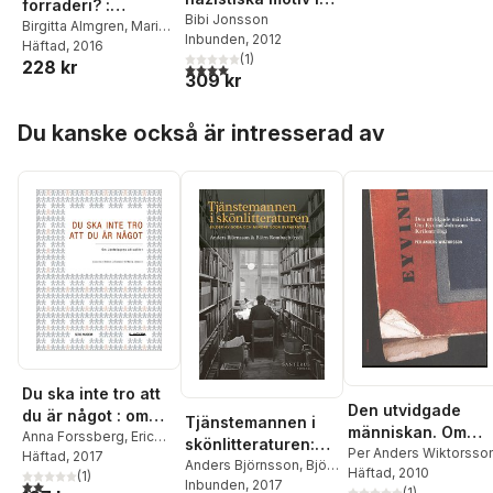
förräderi? :
svenska kvinnors
Bibi Jonsson
intellektuellt utbyte
Birgitta Almgren
,
Maria
Inbunden
, 2012
litteratur
Björkman
Häftad
, 2016
,
Maja
mellan Sverige och
(
1
)
228 kr
Hagerman
,
Bibi
4,0
utav 5 stjärnor. Totalt antal röster:
Tredje riket
309 kr
Jonsson
,
Ola Larsmo
,
Olof Ljungström
,
Patrik
Hoppa över listan
Lundell
,
Benjamin G.
Du kanske också är intresserad av
Martin
,
Henrik
Rosengren
,
Sven
Widmalm
,
Andreas
Åkerlund
,
Johan Östling
Du ska inte tro att
Den utvidgade
du är något : om
Tjänstemannen i
människan. Om
Jantelagens
Anna Forssberg
,
Eric
skönlitteraturen:
Eyvind Johnsons
Per Anders Wiktorsso
Carlsson
Häftad
, 2017
,
Linda Berg
,
aktualitet
Bilder av goda och
Anders Björnsson
,
Björn
Häftad
, 2010
Krilontrilogi
Anders Öhman
(
1
)
,
Anders
2,0
utav 5 stjärnor. Totalt antal röster:
Rombach
Inbunden
, 2017
,
Beata Agrell
,
mindre goda
(
1
)