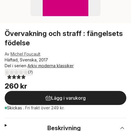
Övervakning och straff : fängelsets
födelse
Av
Michel Foucault
Häftad, Svenska, 2017
Del i serien
Arkiv moderna klassiker
(
7
)
4,0
utav 5 stjärnor. Totalt antal röster:
260 kr
Lägg i varukorg
Skickas
.
Fri frakt över 249 kr.
Beskrivning