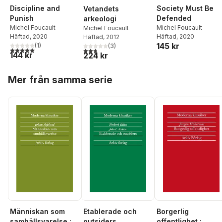
Discipline and
Society Must Be
Vetandets
Punish
Defended
arkeologi
Michel Foucault
Michel Foucault
Michel Foucault
Häftad
, 2020
Häftad
, 2020
Häftad
, 2012
145 kr
(
1
)
(
3
)
5,0
utav 5 stjärnor. Totalt antal röster:
2,7
utav 5 stjärnor. Totalt antal röster:
144 kr
224 kr
Hoppa över listan
Mer från samma serie
Människan som
Etablerade och
Borgerlig
samhällsvarelse :
outsiders
offentlighet :