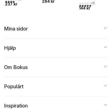
284 kr
3,8
utav 5 stjärnor. Totalt antal röster:
(
1
)
237 kr
5,0
utav 5 stjärnor. Tota
144 kr
Mina sidor
Hjälp
Om Bokus
Populärt
Inspiration