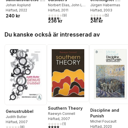
tid, rum, individ och
Johan Asplund
Norbert Elias
,
John L
kategorierna
Jürgen Habermas
Häftad
, 2022
Scotson
Häftad
, 2011
Häftad
, 2003
kollektiv
"privat" och
240 kr
(
9
)
(
5
)
"offentligt" i det
4,3
utav 5 stjärnor. Totalt antal röster:
3,8
utav 5 stjärnor. Tota
236 kr
241 kr
moder
Hoppa över listan
Du kanske också är intresserad av
Southern Theory
Discipline and
Genustrubbel
Raewyn Connell
Punish
Judith Butler
Häftad
, 2007
Michel Foucault
Häftad
, 2007
(
1
)
4,0
utav 5 stjärnor. Totalt antal röster:
Häftad
, 2020
(
8
)