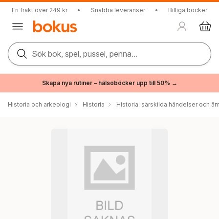
Fri frakt över 249 kr
•
Snabba leveranser
•
Billiga böcker
Sök bok, spel, pussel, penna...
Skapa nya rutiner – hälsoböcker upp till 50% →
Historia och arkeologi
Historia
Historia: särskilda händelser och ä