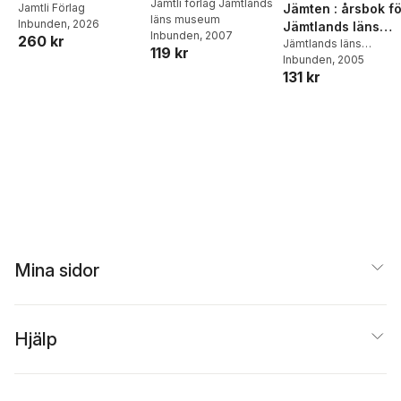
museum,
Jamtli förlag Jämtlands
Jämten : årsbok fö
Jamtli Förlag
läns museum
Heimbygda och
Inbunden
, 2026
Jämtlands läns
Inbunden
, 2007
Jämtlands läns
260 kr
museum,
Jämtlands läns
119 kr
Konstförening. Årg.
museum
Inbunden
,
, 2005
Heimbygda
Heimbygda och
131 kr
101 (2008)
Jämtlands läns
Konstförening. Årg
99(2006)
Mina sidor
Hjälp