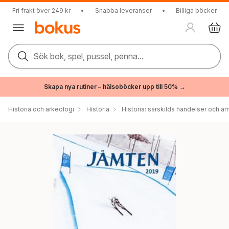
Fri frakt över 249 kr
•
Snabba leveranser
•
Billiga böcker
Sök bok, spel, pussel, penna...
Skapa nya rutiner – hälsoböcker upp till 50% →
Historia och arkeologi
Historia
Historia: särskilda händelser och ä