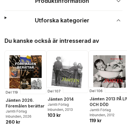
Produktinformation
Utforska kategorier
Hoppa över listan
Du kanske också är intresserad av
Del 106
Del 107
Del 119
Jämten 2013 PÅ LI
Jämten 2014
Jämten 2026.
OCH DÖD
Jamtli Förlag
Föremålen berättar
Inbunden
, 2013
Jamtli Förlag
Jamtli Förlag
103 kr
Inbunden
, 2012
Inbunden
, 2026
119 kr
260 kr