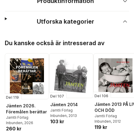
Produktinformation
Utforska kategorier
Hoppa över listan
Du kanske också är intresserad av
Del 106
Del 107
Del 119
Jämten 2013 PÅ LI
Jämten 2014
Jämten 2026.
OCH DÖD
Jamtli Förlag
Föremålen berättar
Inbunden
, 2013
Jamtli Förlag
Jamtli Förlag
103 kr
Inbunden
, 2012
Inbunden
, 2026
119 kr
260 kr