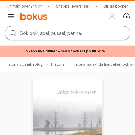
Fri frakt över 249 kr
•
Snabba leveranser
•
Billiga böcker
Sök bok, spel, pussel, penna...
Skapa nya rutiner – hälsoböcker upp till 50% →
Historia och arkeologi
Historia
Historia: särskilda händelser och ä