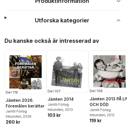
Produktinformation
Utforska kategorier
Hoppa över listan
Du kanske också är intresserad av
Del 106
Del 107
Del 119
Jämten 2013 PÅ LI
Jämten 2014
Jämten 2026.
OCH DÖD
Jamtli Förlag
Föremålen berättar
Inbunden
, 2013
Jamtli Förlag
Jamtli Förlag
103 kr
Inbunden
, 2012
Inbunden
, 2026
119 kr
260 kr