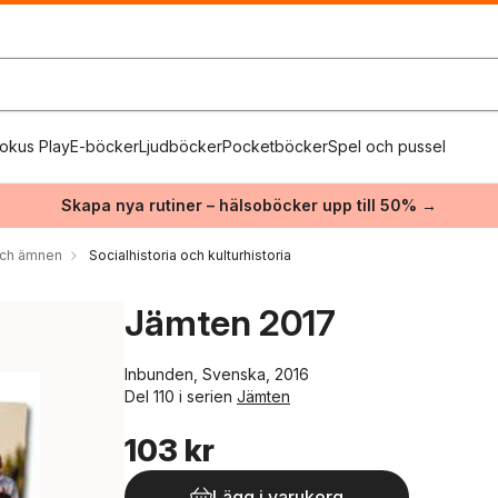
okus Play
E-böcker
Ljudböcker
Pocketböcker
Spel och pussel
Skapa nya rutiner – hälsoböcker upp till 50% →
 och ämnen
Socialhistoria och kulturhistoria
Jämten 2017
Inbunden, Svenska, 2016
Del 110 i serien
Jämten
103 kr
Lägg i varukorg