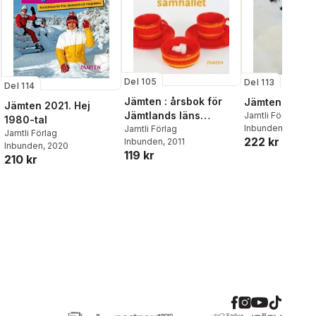
Del 105
Del 113
Del 114
Jämten : årsbok för
Jämten 2020
Jämten 2021. Hej
Jämtlands läns
Jamtli Förlag
1980-tal
Inbunden
, 2019
museum, Heimbygda
Jamtli Förlag
Jamtli Förlag
222 kr
Inbunden
, 2011
och Jämtlands läns
Inbunden
, 2020
119 kr
Konstförening. 105
210 kr
(2012)