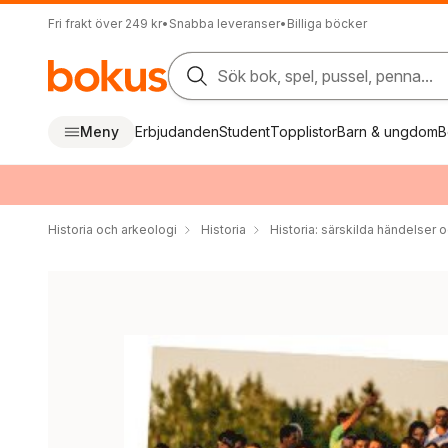
Fri frakt över 249 kr
•
Snabba leveranser
•
Billiga böcker
Sök bok, spel, pussel, penna...
Meny
Erbjudanden
Student
Topplistor
Barn & ungdom
B
Historia och arkeologi
Historia
Historia: särskilda händelser