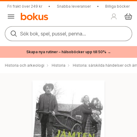
Fri frakt över 249 kr
•
Snabba leveranser
•
Billiga böcker
Sök bok, spel, pussel, penna...
Skapa nya rutiner – hälsoböcker upp till 50% →
Historia och arkeologi
Historia
Historia: särskilda händelser och ä