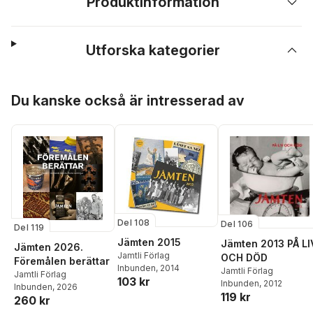
Produktinformation
Utforska kategorier
Hoppa över listan
Du kanske också är intresserad av
Del 108
Del 106
Del 119
Jämten 2015
Jämten 2013 PÅ LI
Jämten 2026.
Jamtli Förlag
OCH DÖD
Föremålen berättar
Inbunden
, 2014
Jamtli Förlag
Jamtli Förlag
103 kr
Inbunden
, 2012
Inbunden
, 2026
119 kr
260 kr